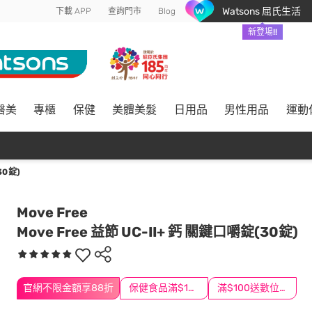
Watsons 屈氏生活
下載 APP
查詢門市
Blog
新登場!!
醫美
專櫃
保健
美體美髮
日用品
男性用品
運動
30錠)
Move Free
Move Free 益節 UC-II+ 鈣 關鍵口嚼錠(30錠)
官網不限金額享88折
保健食品滿$1200送$100
滿$100送數位印花