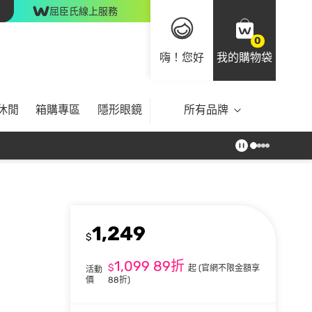
屈臣氏線上服務
0
嗨！您好
我的購物袋
休閒
箱購專區
隱形眼鏡
所有品牌
1,249
$
1,099
89折
$
起
(官網不限金額享
活動
價
88折)