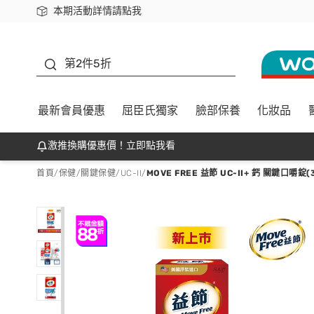
本期活動詳情請點我
下載app最高回饋$350
善存
第2件5折
最新會員優惠
屈臣氏獨家
臉部保養
化妝品
激推換購優惠價！立即點我看
首頁
/
保健
/
關鍵保健
/
UC-II
/
MOVE FREE 益節 UC-II+ 鈣 關鍵口嚼錠(