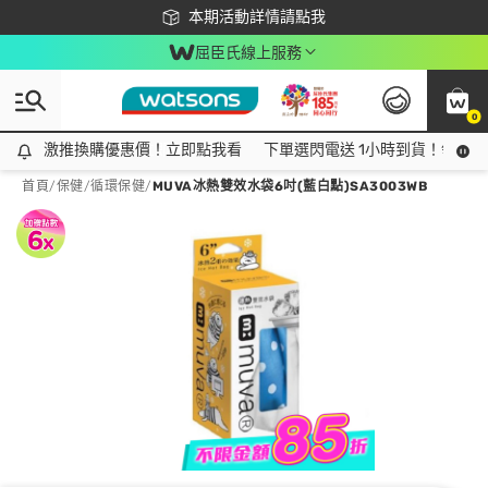
下載app最高回饋$350
本期活動詳情請點我
屈臣氏線上服務
0
激推換購優惠價！立即點我看
激推換購優惠價！立即點我看
下單選閃電送 1小時到貨！領神券
首頁
/
保健
/
循環保健
/
MUVA冰熱雙效水袋6吋(藍白點)SA3003WB