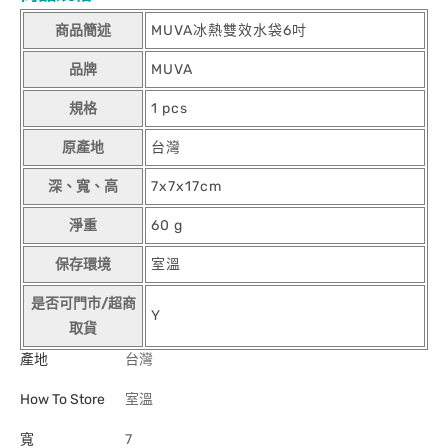
商品簡述
MUVA冰熱雙效水袋6吋
品牌
MUVA
規格
1 pcs
原產地
台灣
深、寬、高
7x7x17cm
淨重
60 g
保存環境
室溫
是否可門市/超商
Y
取貨
產地
台灣
How To Store
室溫
寬
7