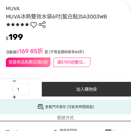
MUVA
MUVA冰熱雙效水袋6吋(藍白點)SA3003WB
199
$
169
85折
$
起
(不限金額結帳享85折)
活動價
健康商品點數狂飆6倍
滿$100送數位印花
加入購物袋
查看門市庫存 (可能有時間誤差)
配送方式
屈臣氏門市