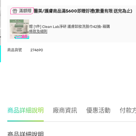
滿額贈
醫美/護膚商品滿$600即贈好禮(數量有限 送完為止)
贈 [1件] Clean Lab淨研 護膚卸妝洗臉巾42抽-箱購
條款及細則
商品貨號
274690
商品詳細說明
廠商資訊
優惠活動
付款
商品詳細說明