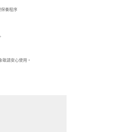
礎保養程序
。
象敬請安心使用。