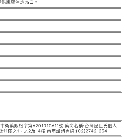
提供肌膚淨透亮白。
:北市衛藥販松字第620101C611號 藥商名稱:台灣屈臣氏個人
之1、之2及14樓 藥商諮詢專線:(02)27421234