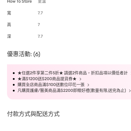
How To Store
室溫
寬
7.7
高
7
深
7.7
優惠活動: (6)
★任選2件享第二件5折★ 請選2件商品，折扣品項以價低者計
★滿$1200送$200商品提貨券★
購買全店商品滿$100送數位印花一張
凡購買護膚/醫美商品滿$2200即贈好禮(數量有限,送完為止)
付款方式與配送方式