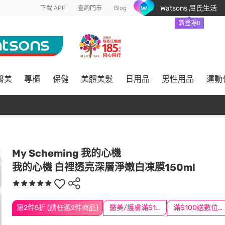
Watsons 屈氏生活
下載 APP
查詢門市
Blog
新登場!!
醫美
專櫃
保健
美體美髮
日用品
男性用品
運動
My Scheming 我的心機
我的心機 白裡透亮深層淨嫩白凍膜150ml
第2件5折 (請任選2件商品)
醫美/護膚滿$1200送$200
滿$100送數位印花