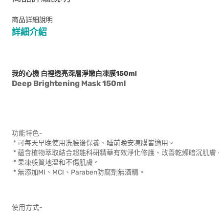
商品詳細說明
詳細介紹
我的心機 白裡透亮深層淨嫩白凍膜150ml
Deep Brightening Mask 150ml
功能特色-
* 可每天早晚使用洗臉後保養、睡前晚安凍膜皆適用。
* 蘊含植物萃取結合超能科研精華有效淨化修護、改善乾燥暗沉肌膚
* 果凍般質地溫和不傷肌膚。
* 無添加MI、MCI、Paraben防腐劑無酒精。
使用方式-