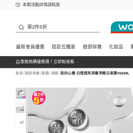
本期活動詳情請點我
下載app最高回饋$350
善存
第2件5折
最新會員優惠
屈臣氏獨家
臉部保養
化妝品
激推換購優惠價！立即點我看
首頁
/
臉部保養
/
面膜
/
凍膜
/
我的心機 白裡透亮深層淨嫩白凍膜150ML