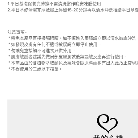
1.平日基礎保養完薄擦不需清洗當作晚安凍膜使用
2.平日基礎清潔完厚敷臉上停留15-20分鐘再以清水沖洗接續平日基
注意事項-
* 避免本產品直接接觸眼睛。如不慎進入眼睛請立即以清水徹底沖洗
* 如發現皮膚有任何不適或敏感請立即停止使用。
* 勿讓兒童接觸不可進食只供外用。
* 肌膚敏感者建議先做局部皮膚測試後無過敏反應再進行使用。
* 本商品由於含植物萃取顏色及氣味會隨原料而稍有出入此乃正常現
* 不得使用於三歲以下孩童。