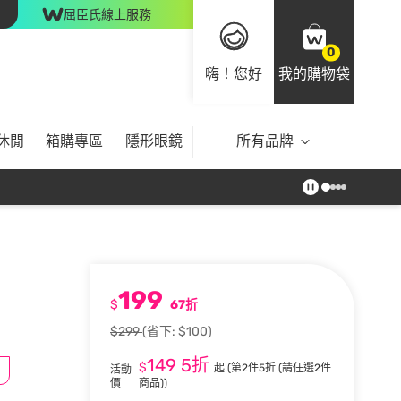
屈臣氏線上服務
0
嗨！您好
我的購物袋
休閒
箱購專區
隱形眼鏡
所有品牌
199
$
67折
$299
(省下: $100)
149
5折
$
起
(第2件5折 (請任選2件
活動
價
商品))