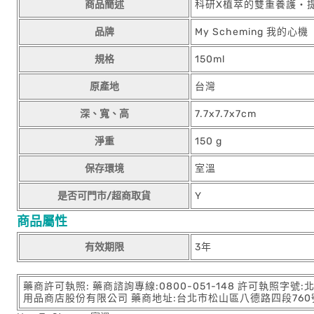
商品簡述
科研X植萃的雙重養護‧
品牌
My Scheming 我的心機
規格
150ml
原產地
台灣
深、寬、高
7.7x7.7x7cm
淨重
150 g
保存環境
室溫
是否可門市/超商取貨
Y
商品屬性
有效期限
3年
藥商許可執照: 藥商諮詢專線:0800-051-148 許可執照字號
用品商店股份有限公司 藥商地址:台北市松山區八德路四段760號11樓