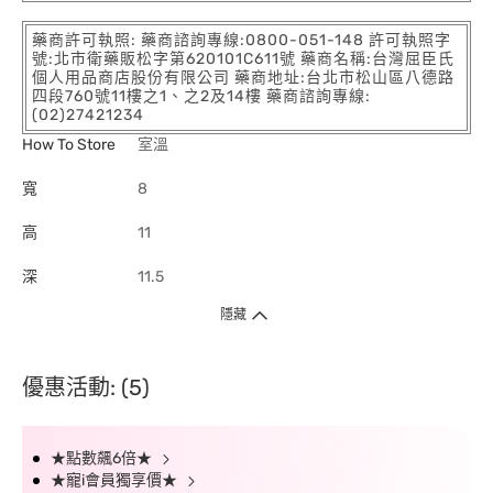
藥商許可執照: 藥商諮詢專線:0800-051-148 許可執照字
號:北市衛藥販松字第620101C611號 藥商名稱:台灣屈臣氏
個人用品商店股份有限公司 藥商地址:台北市松山區八德路
四段760號11樓之1、之2及14樓 藥商諮詢專線:
(02)27421234
How To Store
室溫
寬
8
高
11
深
11.5
隱藏
優惠活動: (5)
★點數飆6倍★
★寵i會員獨享價★