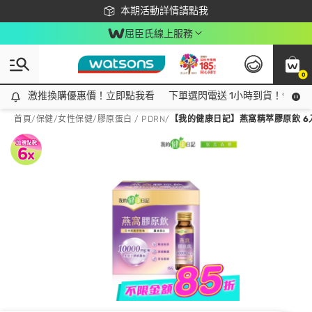
下載app最高回饋$350
本期活動詳情請點我
屈臣氏線上服務
0
激推換購優惠價！立即點我看
激推換購優惠價！立即點我看
下單選閃電送 1小時到貨！領神券
首頁
/
保健
/
女性保健
/
膠原蛋白 / PDRN
/
【我的健康日記】燕窩精萃膠原飲 6