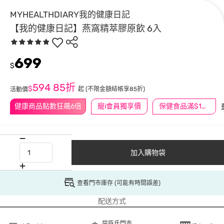
MYHEALTHDIARY我的健康日記
【我的健康日記】燕窩精萃膠原飲 6入
699
$
594
85折
$
起
(不限金額結帳享85折)
活動價
健康商品點數狂飆6倍
寵i會員獨享價
保健食品滿$1200送$100
加入購物袋
查看門市庫存 (可能有時間誤差)
配送方式
屈臣氏門市