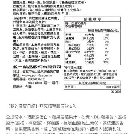
【我的健康日記】燕窩精萃膠原飲 6入
全成份水、豬膠原蛋白、蘋果濃縮果汁、砂糖、DL-蘋果酸、荔枝
原汁(荔枝、檸檬酸)、檸檬酸、抗壞血酸(維生素C)、荔枝液態香
料、蘋果液態香料、蔗甘寶[蔗糖素(甜味劑)、醋磺內酯鉀(甜味