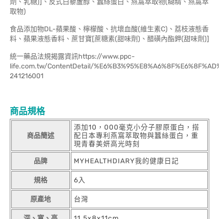
劑、乳糖)]、反式白藜蘆醇、蠶絲蛋白、燕窩萃取物(糊精、燕窩萃
取物)
食品添加物DL-蘋果酸、檸檬酸、抗壞血酸(維生素C)、荔枝液態香
料、蘋果液態香料、蔗甘寶[蔗糖素(甜味劑)、醋磺內酯鉀(甜味劑)]
統一藥品法規揭露資訊https://www.ppc-
life.com.tw/ContentDetail/%E6%B3%95%E8%A6%8F%E6%8F
241216001
商品規格
添加10，000毫克小分子膠原蛋白，搭
商品簡述
配日本專利燕窩萃取物與蠶絲蛋白，重
現青春美妍高光時刻
品牌
MYHEALTHDIARY我的健康日記
規格
6入
原產地
台灣
深、寬、高
11.5x8x11cm