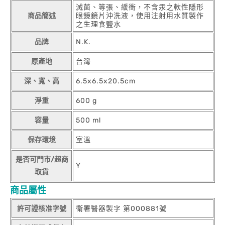
滅菌、等張、緩衝，不含汞之軟性隱形
商品簡述
眼鏡鏡片沖洗液，使用注射用水質製作
之生理食鹽水
品牌
N.K.
原產地
台灣
深、寬、高
6.5x6.5x20.5cm
淨重
600 g
容量
500 ml
保存環境
室溫
是否可門市/超商
Y
取貨
商品屬性
許可證核准字號
衛署醫器製字 第000881號