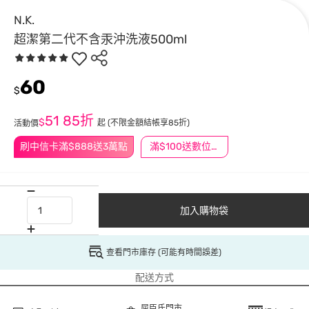
N.K.
超潔第二代不含汞沖洗液500ml
60
$
51
85折
$
起
(不限金額結帳享85折)
活動價
刷中信卡滿$888送3萬點
滿$100送數位印花
加入購物袋
查看門市庫存 (可能有時間誤差)
配送方式
屈臣氏門市