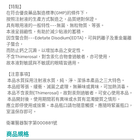
【特點】
在符合優良藥品製造標準(GMP)的條件下，
按照注射液的生產方式製造之，品質絕對保證。
具有眼用液的一般特性---無菌、無粒物質、等張。
本液呈弱鹼性，有助於減少粘液的蓄積。
因含螫合劑---Edetate Disodium(EDTA)，可與鈣離子及重金屬離
子螫合，
而防止鈣之沉澱，以增加本品之安定性。
不含Thimerosal，對含汞化合物會過敏者，亦可使用，
故本液對敏感與不敏感的眼睛皆適用。
【注意事項】
本品水質採用注射液水質，純、淨、潔係本產品之三大特色。
本品經等張、緩衝、滅菌之處理，無藥味或異味，可加熱消毒。
本品不含汞劑(Thimerosal)，故對汞劑過敏者，可安心使用本品。
本品開封後，使用期間若有異味或水質有混濁變質之情形，
應立即停使用或捨棄。本品瓶口請勿隨意觸摸，應隨時緊蓋瓶口，
室溫保存即可。
衛署醫器製字第000881號
商品規格