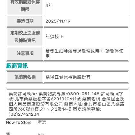
有效期間或保存
4年
期限
製造日期
2025/11/19
定期校正之服務
無須校正
及據點資訊
若發生紅腫癢等過敏現象時， 請暫停使
注意事項
用
廠商資訊
製造商名稱
藥得宜健康事業股份有
藥商許可執照: 藥商諮詢專線:0800-051-148 許可執照字
號:北市衛藥販松字第620101C611號 藥商名稱:台灣屈臣氏
個人用品商店股份有限公司 藥商地址:台北市松山區八德路
四段760號11樓之1、之2及14樓 藥商諮詢專線:
(02)27421234
How To Store
室溫
寬
6.5