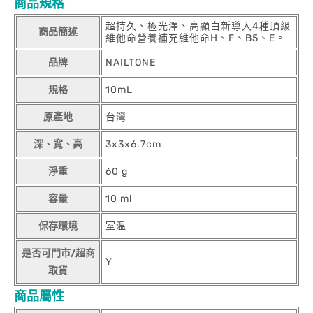
商品規格
超持久、極光澤、高顯白新導入4種頂級
商品簡述
維他命營養補充維他命H、F、B5、E。
品牌
NAILTONE
規格
10mL
原產地
台灣
深、寬、高
3x3x6.7cm
淨重
60 g
容量
10 ml
保存環境
室溫
是否可門市/超商
Y
取貨
商品屬性