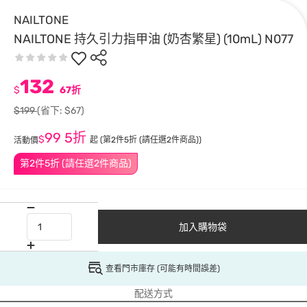
NAILTONE
NAILTONE 持久引力指甲油 (奶杏繁星) (10mL) N077
132
$
67折
$199
(省下: $67)
99
5折
$
起
(第2件5折 (請任選2件商品))
活動價
第2件5折 (請任選2件商品)
加入購物袋
查看門市庫存 (可能有時間誤差)
配送方式