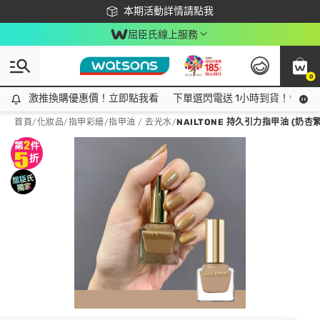
下載app最高回饋$350
本期活動詳情請點我
屈臣氏線上服務
0
激推換購優惠價！立即點我看
激推換購優惠價！立即點我看
下單選閃電送 1小時到貨！領神券
首頁
/
化妝品
/
指甲彩繪
/
指甲油 / 去光水
/
NAILTONE 持久引力指甲油 (奶杏繁星)