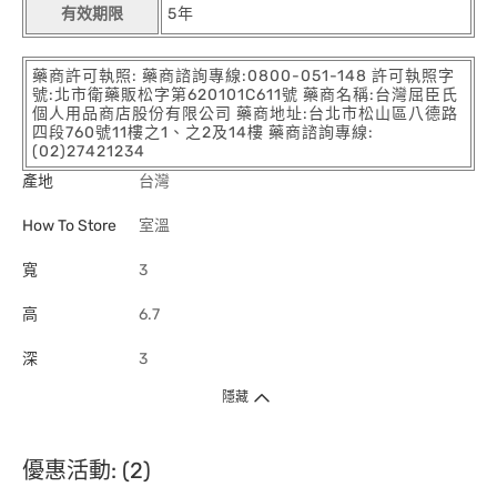
有效期限
5年
藥商許可執照: 藥商諮詢專線:0800-051-148 許可執照字
號:北市衛藥販松字第620101C611號 藥商名稱:台灣屈臣氏
個人用品商店股份有限公司 藥商地址:台北市松山區八德路
四段760號11樓之1、之2及14樓 藥商諮詢專線:
(02)27421234
產地
台灣
How To Store
室溫
寬
3
高
6.7
深
3
隱藏
優惠活動: (2)