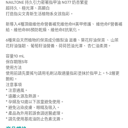
NAILTONE 持久引力密著指甲油 N077 奶杏繁星
超持久、極光澤、高顯白
打造指尖文青新生活植物系女孩指彩。
新導入4種頂級維他命營養補充維他命H美甲修護、 維他命F營養補
給、維他命B5預防乾燥、維他命E抗氧化。
6種來自天然植物的保濕成分酪梨油 滋養、葵花籽油保濕 、 山茶
花籽油強韌、 葡萄籽油營養、荷荷芭油光澤、 杏仁油柔潤。
容量10 mL
保存期限5年
使用方法
使用前請先要搖勻請用毛刷沾取適量指彩塗抹於指甲上。1-2層更
飽和。
注意事項
* 注意通風。
* 遠離火源及熱源。
* 孕婦及12歲以下孩童避免使用。
* 避免沾染皮膚、眼睛及吸入。
* 產品為外用若誤食請送醫處理。
* 請先使用基底油防止色素沈澱。