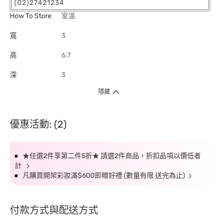
(02)27421234
How To Store
室溫
寬
3
高
6.7
深
3
隱藏
優惠活動: (2)
★任選2件享第二件5折★ 請選2件商品，折扣品項以價低者
計
凡購買開架彩妝滿$600即贈好禮 (數量有限 送完為止)
付款方式與配送方式