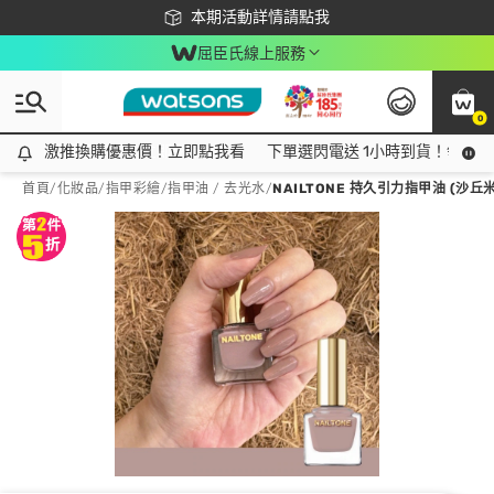
下載app最高回饋$350
本期活動詳情請點我
屈臣氏線上服務
0
激推換購優惠價！立即點我看
激推換購優惠價！立即點我看
下單選閃電送 1小時到貨！領神券
首頁
/
化妝品
/
指甲彩繪
/
指甲油 / 去光水
/
NAILTONE 持久引力指甲油 (沙丘米杏)