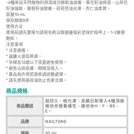
-6種來自天然植物的保濕成分酪梨油滋養、葵花籽油保濕、山茶花
籽油強韌、葡萄籽油營養、荷荷芭油光澤、杏仁油柔潤。
容量10 mL
保存期限5年
使用方法
使用前請先要搖勻請用毛刷沾取適量指彩塗抹於指甲上。1-2層更
飽和。
注意事項
* 注意通風。
* 遠離火源及熱源。
* 孕婦及12歲以下孩童避免使用。
* 避免沾染皮膚、眼睛及吸入。
* 產品為外用若誤食請送醫處理。
* 請先使用基底油防止色素沈澱。
商品規格
超持久、極光澤、高顯白新導入4種頂級
商品簡述
維他命營養補充，維他命H、F、B5、
E。
品牌
NAILTONE
規格
10 mL