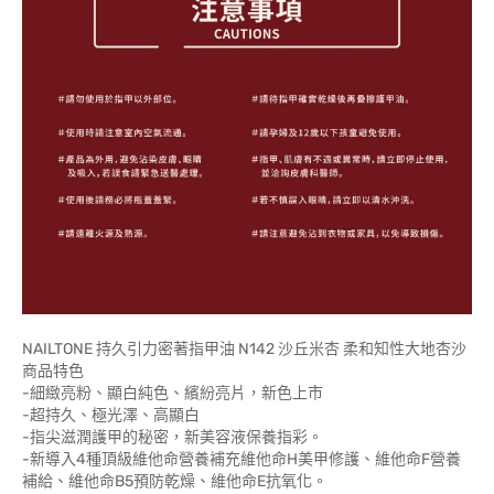
NAILTONE 持久引力密著指甲油 N142 沙丘米杏 柔和知性大地杏沙
商品特色
-細緻亮粉、顯白純色、繽紛亮片，新色上市
-超持久、極光澤、高顯白
-指尖滋潤護甲的秘密，新美容液保養指彩。
-新導入4種頂級維他命營養補充維他命H美甲修護、維他命F營養
補給、維他命B5預防乾燥、維他命E抗氧化。