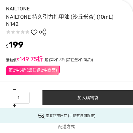
NAILTONE
NAILTONE 持久引力指甲油 (沙丘米杏) (10mL)
N142
199
$
149
75折
$
起
(第2件5折 (請任選2件商品))
活動價
第2件5折 (請任選2件商品)
加入購物袋
查看門市庫存 (可能有時間誤差)
配送方式