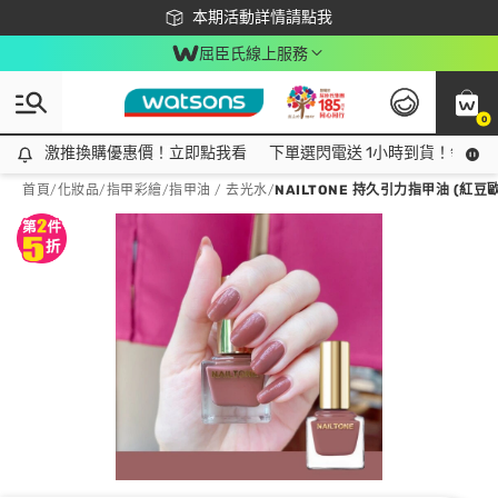
下載app最高回饋$350
本期活動詳情請點我
屈臣氏線上服務
0
激推換購優惠價！立即點我看
激推換購優惠價！立即點我看
下單選閃電送 1小時到貨！領神券
首頁
/
化妝品
/
指甲彩繪
/
指甲油 / 去光水
/
NAILTONE 持久引力指甲油 (紅豆歐蕾