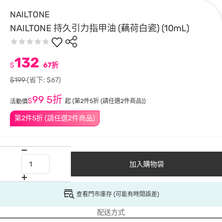
NAILTONE
NAILTONE 持久引力指甲油 (藕荷白瓷) (10mL)
132
$
67折
$199
(省下: $67)
99
5折
$
起
(第2件5折 (請任選2件商品))
活動價
第2件5折 (請任選2件商品)
加入購物袋
查看門市庫存 (可能有時間誤差)
配送方式