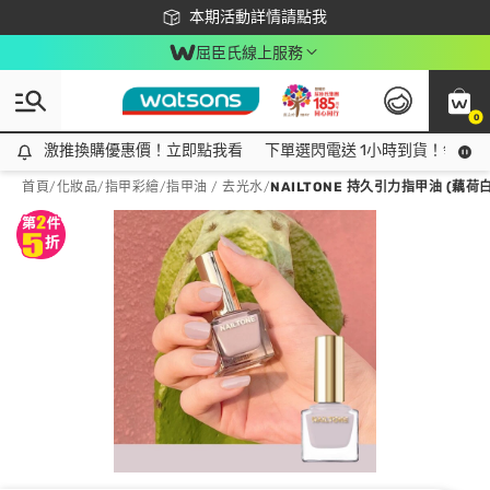
下載app最高回饋$350
本期活動詳情請點我
屈臣氏線上服務
0
激推換購優惠價！立即點我看
激推換購優惠價！立即點我看
下單選閃電送 1小時到貨！領神券
首頁
/
化妝品
/
指甲彩繪
/
指甲油 / 去光水
/
NAILTONE 持久引力指甲油 (藕荷白瓷