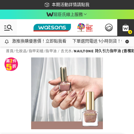
下載app最高回饋$350
本期活動詳情請點我
屈臣氏線上服務
0
激推換購優惠價！立即點我看
激推換購優惠價！立即點我看
下單選閃電送 1小時到貨！領神券
首頁
/
化妝品
/
指甲彩繪
/
指甲油 / 去光水
/
NAILTONE 持久引力指甲油 (香檳彩鑽