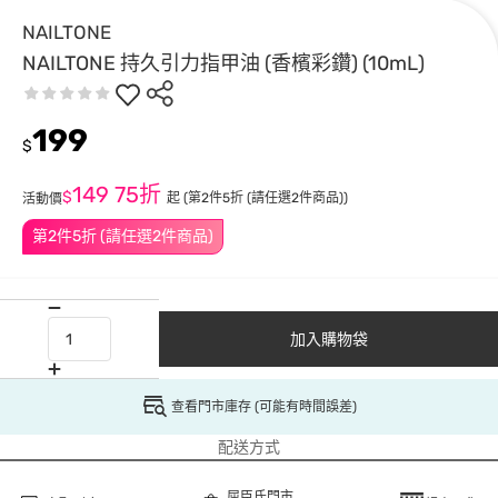
NAILTONE
NAILTONE 持久引力指甲油 (香檳彩鑽) (10mL)
199
$
149
75折
$
起
(第2件5折 (請任選2件商品))
活動價
第2件5折 (請任選2件商品)
加入購物袋
查看門市庫存 (可能有時間誤差)
配送方式
屈臣氏門市