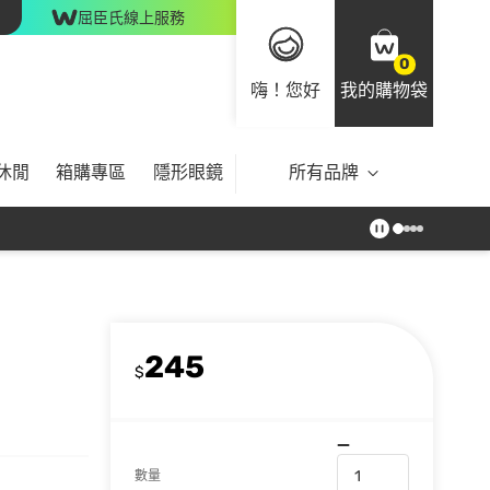
屈臣氏線上服務
0
嗨！您好
我的購物袋
休閒
箱購專區
隱形眼鏡
所有品牌
245
$
數量