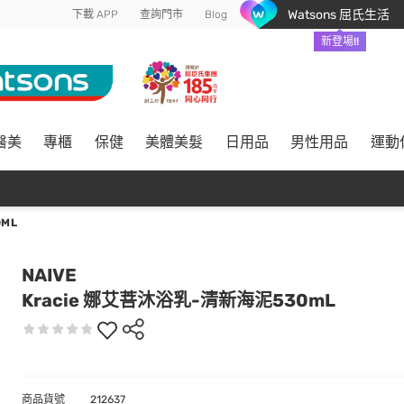
Watsons 屈氏生活
下載 APP
查詢門市
Blog
新登場!!
醫美
專櫃
保健
美體美髮
日用品
男性用品
運動
ML
NAIVE
Kracie 娜艾菩沐浴乳-清新海泥530mL
商品貨號
212637