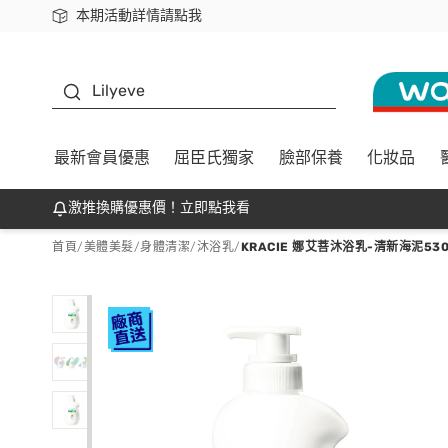
本期活動詳情請點我
下載app最高回饋$350
K beauty
Lilyeve
最新會員優惠
屈臣氏獨家
臉部保養
化妝品
激推換購優惠價！立即點我看
首頁
/
美體美髮
/
身體清潔
/
沐浴乳
/
KRACIE 娜艾菩沐浴乳-清新海泥530