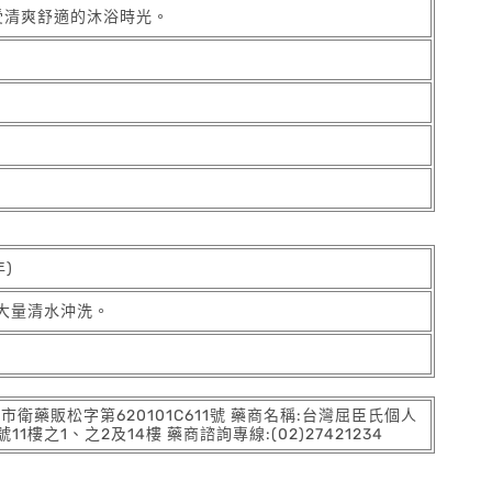
受清爽舒適的沐浴時光。
年)
大量清水沖洗。
:北市衛藥販松字第620101C611號 藥商名稱:台灣屈臣氏個人
之1、之2及14樓 藥商諮詢專線:(02)27421234