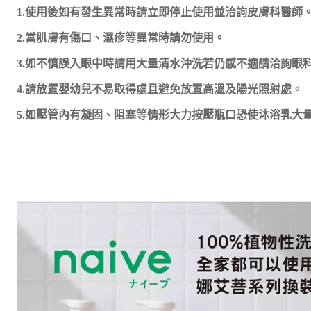
1.使用後如有發生異常時請立即停止使用並洽詢皮膚科醫師
2.當肌膚有傷口、濕疹等異常時請勿使用。
3.如不慎誤入眼中時請用大量清水沖洗若仍感不適請洽詢眼
4.請放置嬰幼兒不易取得處且避免放置高溫及陽光照射處。
5.如壓管內有凝固、阻塞等情形大力按壓瓶口恐使沐浴乳大