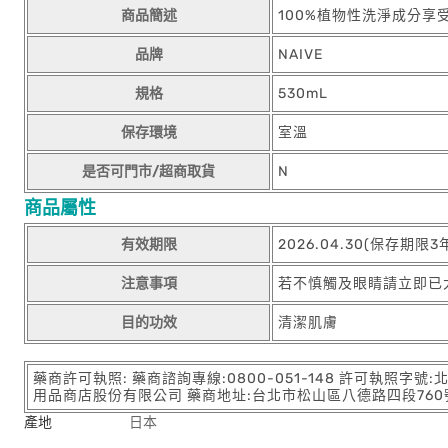
商品簡述
100%植物性洗淨成分享
品牌
NAIVE
規格
530mL
保存環境
室溫
是否可門市/超商取貨
N
商品屬性
有效期限
2026.04.30(保存期限3
注意事項
若不慎觸及眼睛請立即已
目的功效
清潔肌膚
藥商許可執照: 藥商諮詢專線:0800-051-148 許可執照字號
用品商店股份有限公司 藥商地址:台北市松山區八德路四段760號11樓
產地
日本