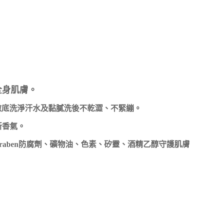
全身肌膚。
取配合徹底洗淨汗水及黏膩洗後不乾澀、不緊繃。
新香氣。
araben防腐劑、礦物油、色素、矽靈、酒精乙醇守護肌膚