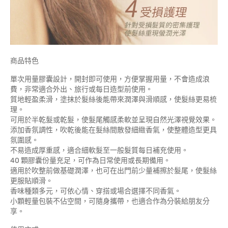
商品特色
單次用量膠囊設計，開封即可使用，方便掌握用量，不會造成浪
費，非常適合外出、旅行或每日造型前使用。
質地輕盈柔滑，塗抹於髮絲後能帶來潤澤與滑順感，使髮絲更易梳
理。
可用於半乾髮或乾髮，使髮尾觸感柔軟並呈現自然光澤視覺效果。
添加香氛調性，吹乾後能在髮絲間散發細緻香氣，使整體造型更具
氛圍感。
不易造成厚重感，適合細軟髮至一般髮質每日補充使用。
40 顆膠囊份量充足，可作為日常使用或長期備用。
適用於吹整前做基礎潤澤，也可在出門前少量補擦於髮尾，使髮絲
更服貼順滑。
香味種類多元，可依心情、穿搭或場合選擇不同香氣。
小顆輕量包裝不佔空間，可隨身攜帶，也適合作為分裝給朋友分
享。