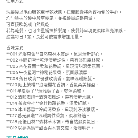
使用方式
洗髮後以毛巾吸乾至半乾狀態，扭開膠囊將內容物倒於手心。
均勻塗抹於髮中段至髮尾，並視髮量調整用量。
可直接吹乾或自然風乾。
若為乾髮，也可少量補擦於髮尾，使髮絲呈現更柔順與亮澤感。
建議每日 1 顆，長髮可依需求增加用量。
香味差異
**C01 光浴森舍**自然森林木質調，氣息清新舒心。
**C02 林間初雪**乾淨清新調性，帶有淡雅森林感。
**C05 杏花春雨**柔和花香調，呈現清甜溫柔氛圍。
**C06 午夜星河**神秘花果香，氛圍感濃厚。
**C08 落日玫瑰**優雅玫瑰香，氣味溫暖細膩。
**C10 陌上繁櫻**浪漫櫻花香調，香氣柔美輕盈。
**C11 半夏梔子**清雅梔子香，乾淨柔和。
**C12 清藍海嶼**清爽海風調，帶有清新水感。
**C14 茶雲金桂**金桂微甜花香，溫柔細膩。
**C16 冰川暮雪**冷調清香系，呈現純淨淡雅感。
**C17 暮光晨曦**溫暖調性香氣，柔和舒適。
**C18 雨後山林**森林草木調，帶自然濕潤氣息。
**C19 以夢為馬**甜香與木質交織，活潑明亮。