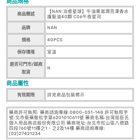
商品規格
【NAN 治癒星球】牛油果滋潤亮澤香水
商品簡述
護髮油40顆 C06午夜星河
品牌
NAN
規格
40PCS
保存環境
室溫
是否可門市/超商
N
取貨
商品屬性
有效期限
詳見商品包裝標示
藥商許可執照: 藥商諮詢專線:0800-051-148 許可執照字
號:北市衛藥販松字第620101C611號 藥商名稱:台灣屈臣氏
個人用品商店股份有限公司 藥商地址:台北市松山區八德路
四段760號11樓之1、之2及14樓 藥商諮詢專線:
(02)27421234