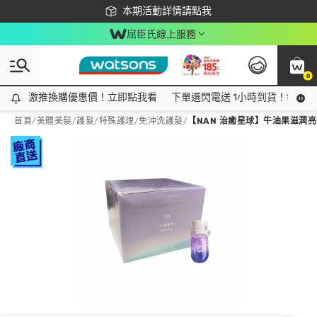
下載app最高回饋$350
本期活動詳情請點我
屈臣氏線上服務
0
激推換購優惠價！立即點我看
激推換購優惠價！立即點我看
下單選閃電送 1小時到貨！領神券
首頁
/
美體美髮
/
護髮/特殊護理
/
免沖洗護髮
/
【NAN 治癒星球】牛油果滋潤亮