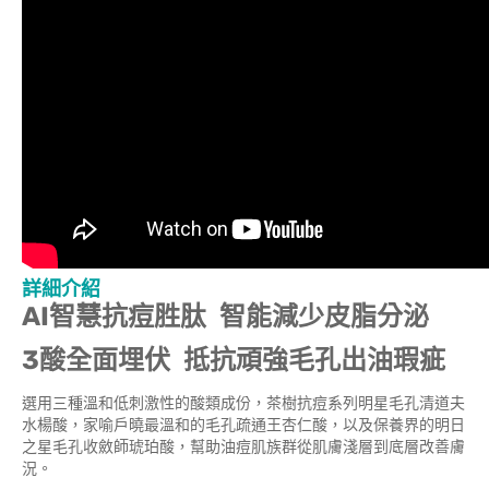
詳細介紹
AI
智慧抗痘胜肽
智能減少皮脂分泌
3
酸全面埋伏
抵抗頑強毛孔出油瑕疵
選用三種溫和低刺激性的酸類成份，茶樹抗痘系列明星毛孔清道夫
水楊酸，家喻戶曉最溫和的毛孔疏通王杏仁酸，以及保養界的明日
之星毛孔收斂師琥珀酸，幫助油痘肌族群從肌膚淺層到底層改善膚
況。