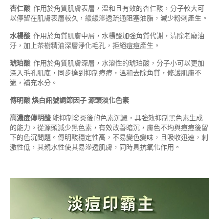
杏仁酸
作用於角質肌膚表層，溫和且有效的杏仁酸，分子較大可
以停留在肌膚表層較久，緩緩滲透疏通阻塞油脂，減少粉刺產生。
水楊酸
作用於角質肌膚中層，水楊酸加強角質代謝，清除老廢油
汙，加上茶樹精油深層淨化毛孔，拒絕痘痘產生。
琥珀酸
作用於角質肌膚深層，水溶性的琥珀酸，分子小可以更加
深入毛孔肌底，同步達到抑制痘痘，溫和去除角質，修護肌膚不
適，補充水分。
傳明酸
煥白訊號調節因子
源頭淡化色素
高濃度傳明酸
能抑制發炎後的色素沉澱，具強效抑制黑色素生成
的能力。從源頭減少黑色素，有效改善暗沉，膚色不均與痘痘後留
下的色沉問題。傳明酸穩定性高，不易變色變味，且吸收迅速，刺
激性低，其親水性使其易滲透肌膚，同時具抗氧化作用。