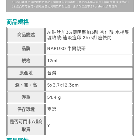
商品規格
AI胜肽加3%傳明酸加3酸 杏仁酸 水楊酸
商品簡述
琥珀酸;速淡痘印 2hrs紅痘快閃
品牌
NARUKO 牛爾親研
規格
12ml
原產地
台灣
深、寬、高
5x3.7x12.3cm
淨重
51.4 g
保存環境
室溫
是否可門市/超商
Y
取貨