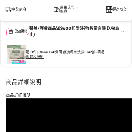
屈臣氏門市
宅配到府
超商取貨
取貨
醫美/護膚商品滿$600即贈好禮(數量有限 送完為
滿額贈
止)
贈 [1件] Clean Lab淨研 護膚卸妝洗臉巾42抽-箱購
條款及細則
商品詳細說明
商品詳細說明