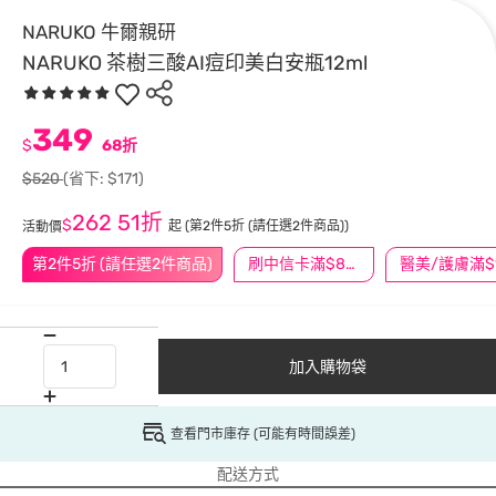
NARUKO 牛爾親研
NARUKO 茶樹三酸AI痘印美白安瓶12ml
349
$
68折
$520
(省下: $171)
262
51折
$
起
(第2件5折 (請任選2件商品))
活動價
第2件5折 (請任選2件商品)
刷中信卡滿$888送3萬點
加入購物袋
查看門市庫存 (可能有時間誤差)
配送方式