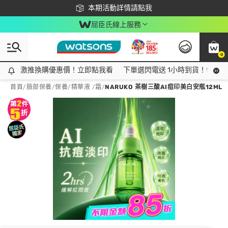
下載app最高回饋$350
本期活動詳情請點我
屈臣氏線上服務
0
激推換購優惠價！立即點我看
激推換購優惠價！立即點我看
下單選閃電送 1小時到貨！領神券
首頁
/
臉部保養
/
保養
/
精華液 /霜
/
NARUKO 茶樹三酸AI痘印美白安瓶12ML