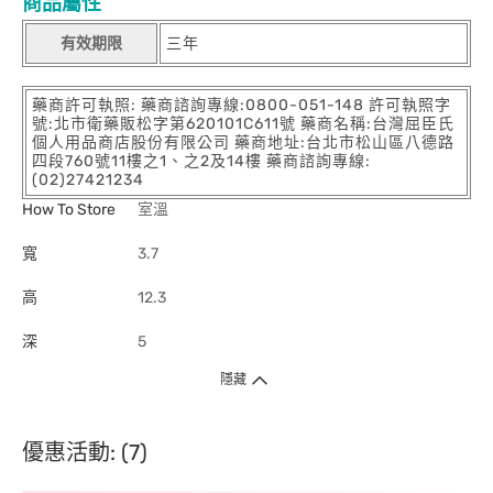
商品屬性
有效期限
三年
藥商許可執照: 藥商諮詢專線:0800-051-148 許可執照字
號:北市衛藥販松字第620101C611號 藥商名稱:台灣屈臣氏
個人用品商店股份有限公司 藥商地址:台北市松山區八德路
四段760號11樓之1、之2及14樓 藥商諮詢專線:
(02)27421234
How To Store
室溫
寬
3.7
高
12.3
深
5
隱藏
優惠活動: (7)