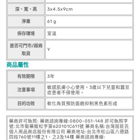
深、寬、高
3x4.5x9cm
淨重
61 g
保存環境
室溫
是否可門市/超商
Y
取貨
商品屬性
有效期限
3年
敏感肌膚小心使用。3歲以下兒童和蠶豆
注意事項
症患者不得使用。
目的功效
軟化角質預防面皰抑制黑色素形成
藥商許可執照: 藥商諮詢專線:0800-051-148 許可執照字
號:北市衛藥販松字第620101C611號 藥商名稱:台灣屈臣氏
個人用品商店股份有限公司 藥商地址:台北市松山區八德路
四段760號11樓之1、之2及14樓 藥商諮詢專線: