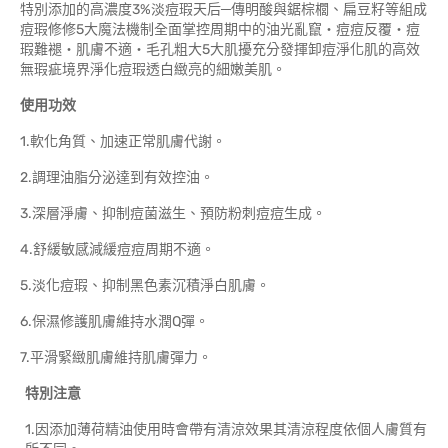
特別添加的高濃度3%淡痘瑕天后─傳明酸與鋸棕櫚、扁豆籽等組成
痘瑕修修5大魔法機制全面掌控周期中的油光亂竄‧痘痘反覆‧痘
瑕難褪‧肌膚不適‧毛孔粗大5大肌擾充分發揮卸痘淨化肌的高效
無瑕疵境界淨化痘瑕透白緻亮的細嫩美肌。
使用功效
1.軟化角質、加速正常肌膚代謝。
2.調理油脂分泌達到有效控油。
3.深層淨膚、抑制痘菌滋生、預防粉刺痘痘生成。
4.舒緩敏感減緩痘痘周期不適。
5.淡化痘瑕、抑制黑色素沉積淨白肌膚。
6.保濕修護肌膚維持水潤Q彈。
7.平滑緊緻肌膚維持肌膚彈力。
特別注意
1.因添加薄荷精油使用時會帶有清涼效果其清涼程度依個人膚質有