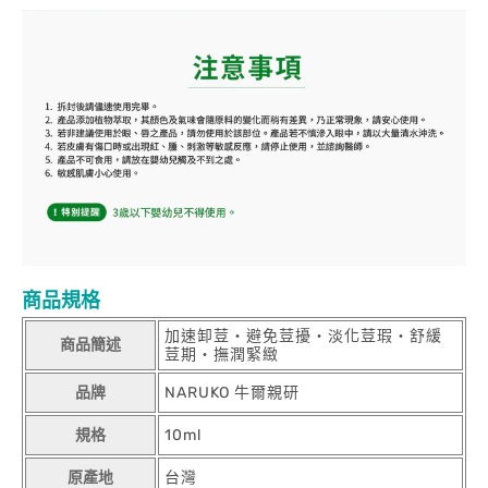
商品規格
加速卸荳‧避免荳擾‧淡化荳瑕‧舒緩
商品簡述
荳期‧撫潤緊緻
品牌
NARUKO 牛爾親研
規格
10ml
原產地
台灣