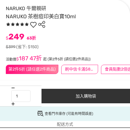
NARUKO 牛爾親研
NARUKO 茶樹痘印美白寶10ml
249
$
63折
$399
(省下: $150)
187
47折
$
起
(第2件5折 (請任選2件商品))
活動價
第2件5折 (請任選2件商品)
刷中信卡滿$888送3萬點
會員點數2倍
加入購物袋
查看門市庫存 (可能有時間誤差)
配送方式