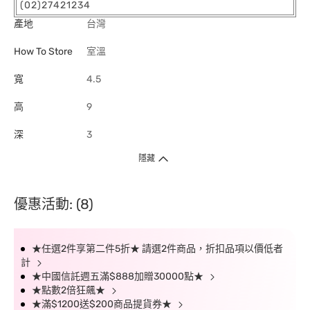
(02)27421234
產地
台灣
How To Store
室溫
寬
4.5
高
9
深
3
隱藏
優惠活動: (8)
★任選2件享第二件5折★ 請選2件商品，折扣品項以價低者
計
★中國信託週五滿$888加贈30000點★
★點數2倍狂飆★
★滿$1200送$200商品提貨券★