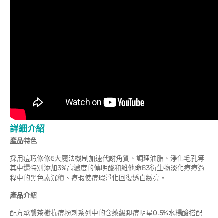
詳細介紹
產品特色
採用痘瑕修修5大魔法機制
加速代謝角質、調理油脂、淨化毛孔等
其中還特別添加3%高濃度的傳明酸和維他命B3衍生物淡化痘痘過
程中的黑色素沉積、痘瑕使痘瑕淨化回復透白緻亮。
產品介紹
配方承襲茶樹抗痘粉刺系列中的含藥級卸痘明星0.5%水楊酸搭配