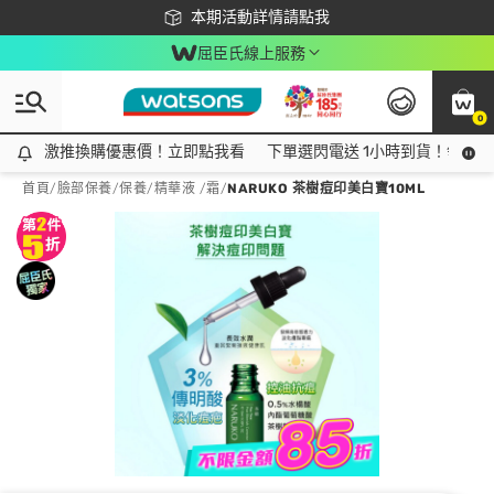
下載app最高回饋$350
本期活動詳情請點我
屈臣氏線上服務
0
激推換購優惠價！立即點我看
激推換購優惠價！立即點我看
下單選閃電送 1小時到貨！領神券
首頁
/
臉部保養
/
保養
/
精華液 /霜
/
NARUKO 茶樹痘印美白寶10ML