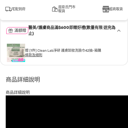
屈臣氏門市
宅配到府
超商取貨
取貨
醫美/護膚商品滿$600即贈好禮(數量有限 送完為
滿額贈
止)
贈 [1件] Clean Lab淨研 護膚卸妝洗臉巾42抽-箱購
條款及細則
商品詳細說明
商品詳細說明