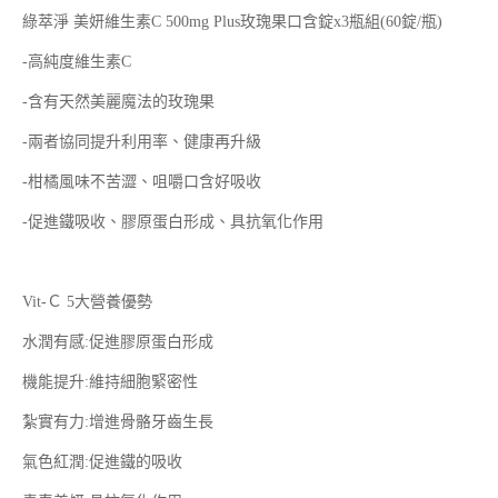
綠萃淨 美妍維生素C 500mg Plus玫瑰果口含錠x3瓶組(60錠/瓶)
-高純度維生素C
-含有天然美麗魔法的玫瑰果
-兩者協同提升利用率、健康再升級
-柑橘風味不苦澀、咀嚼口含好吸收
-促進鐵吸收、膠原蛋白形成、具抗氧化作用
Vit-Ｃ 5大營養優勢
水潤有感:促進膠原蛋白形成
機能提升:維持細胞緊密性
紮實有力:增進骨骼牙齒生長
氣色紅潤:促進鐵的吸收