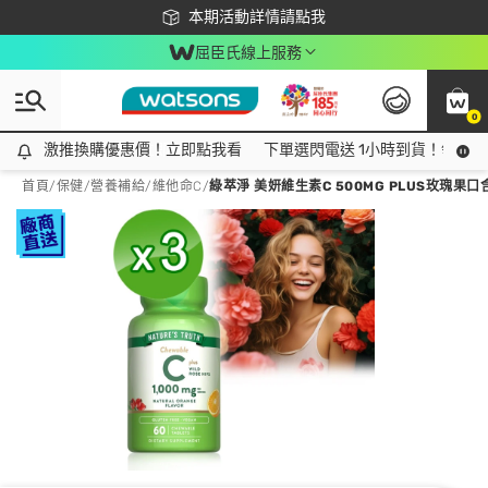
下載app最高回饋$350
本期活動詳情請點我
屈臣氏線上服務
0
激推換購優惠價！立即點我看
激推換購優惠價！立即點我看
下單選閃電送 1小時到貨！領神券
首頁
/
保健
/
營養補給
/
維他命C
/
綠萃淨 美妍維生素C 500MG PLUS玫瑰果口含