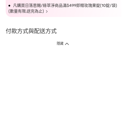
凡購買日落恩賜/綠萃淨商品滿$499即贈玫瑰果錠(10錠/袋)
(數量有限,送完為止)
付款方式與配送方式
隱藏