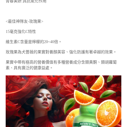
青春美妍:具抗氧化作用
<最佳神隊友-玫瑰果>
15毫克強化C特性
維生素C含量是檸檬的20~40倍。
玫瑰果為犬薔薇的果實對養顏美容、強化防護有著卓越的效果。
果實中帶有極高的營養價值有多種營養成分含類黃酮、類胡蘿蔔
素、具有廣泛的健康益處。