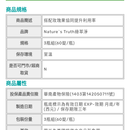
商品規格
商品簡述
搭配玫瑰果協同提升利用率
品牌
Nature`s Truth綠萃淨
規格
3瓶組(60錠/瓶)
保存環境
室溫
是否可門市/超商
N
取貨
商品屬性
投保產品責任險
華南產物保險(1403第142050711號)
瓶底標示為有效日期 EXP-效期 月底/年
製造日期
(西元) / 保存期限三年
包裝份量
3瓶組(60錠/瓶)