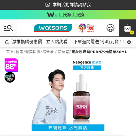
下載app最高回饋$350
本期活動詳情請點我
屈臣氏線上服務
0
激推換購優惠價！立即點我看
激推換購優惠價！立即點我看
下單選閃電送 1小時到貨！領神券
首頁
/
醫美
/
醫美保養
/
精華液 / 精華霜
/
霓淨思玫瑰PDRN水光精華30ML