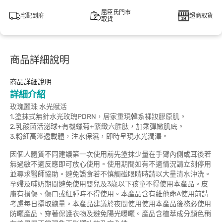
屈臣氏門市
宅配到府
超商取貨
取貨
商品詳細說明
商品詳細說明
詳細介紹
玫瑰麗珠 水光賦活
1.塗抹式無針水光玫瑰PDRN，居家重現韓系裸妝膠原肌。
2.乳酸菌活泌球+有機蠟菊+緊緻六胜肽，加乘彈嫩肌底。
3.粉紅高滲透載體，注水保濕，即時呈現水光潤澤。
因個人體質不同建議第一次使用前先塗抹少量在手臂內側或耳後若
無過敏不適反應即可放心使用。使用期間如有不適情況請立刻停用
並尋求醫師協助。避免誤食若不慎觸碰眼睛時請以大量清水沖洗。
孕婦及哺奶期間避免使用嬰兒及3歲以下孩童不得使用本產品。皮
膚有損傷、傷口或紅腫時不得使用。本產品含有維他命A使用前請
考慮每日攝取總量。本產品建議於夜間使用使用本產品後務必使用
防曬產品、穿著保護衣物及避免陽光曝曬。產品含植萃成分顏色稍