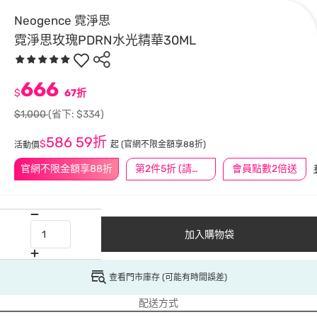
Neogence 霓淨思
霓淨思玫瑰PDRN水光精華30ML
666
$
67折
$1,000
(省下: $334)
586
59折
$
起
(官網不限金額享88折)
活動價
官網不限金額享88折
第2件5折 (請任選2件商品)
會員點數2倍送
加入購物袋
查看門市庫存 (可能有時間誤差)
配送方式