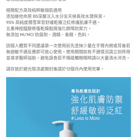
極簡配方高效純粹敏弱肌適用
添加維他命原 B5深層注入水分全天候長效水潤保濕。
95% 高純度積雪草苷舒緩乾癢泛紅修護肌膚不適。
五重神經醯胺修復乾燥脫屑強化屏障防禦力。
無添加 MI/MCI 防腐劑、酒精、香精、色料。
因個人體質不同建議第一次使用前先塗抹少量在手臂內側或耳後若
無過敏不適反應即可放心使用。使用期間如有不適情況請立刻停用
並尋求醫師協助。避免誤食若不慎碰觸眼睛時請以大量清水沖洗。
請存放於避光陰涼處開封後請於12個月內使用完畢。