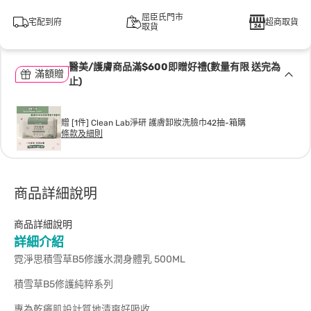
屈臣氏門市
宅配到府
超商取貨
取貨
醫美/護膚商品滿$600即贈好禮(數量有限 送完為
滿額贈
止)
贈 [1件] Clean Lab淨研 護膚卸妝洗臉巾42抽-箱購
條款及細則
商品詳細說明
商品詳細說明
詳細介紹
霓淨思積雪草B5修護水潤身體乳 500ML
積雪草B5修護純粹系列
專為乾癢肌設計質地清爽好吸收