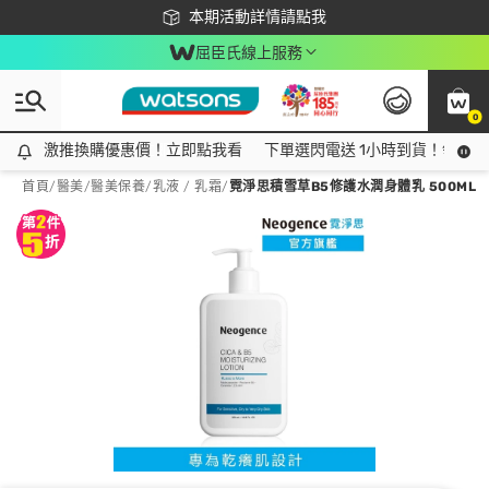
下載app最高回饋$350
本期活動詳情請點我
屈臣氏線上服務
0
激推換購優惠價！立即點我看
激推換購優惠價！立即點我看
下單選閃電送 1小時到貨！領神券
首頁
/
醫美
/
醫美保養
/
乳液 / 乳霜
/
霓淨思積雪草B5修護水潤身體乳 500ML