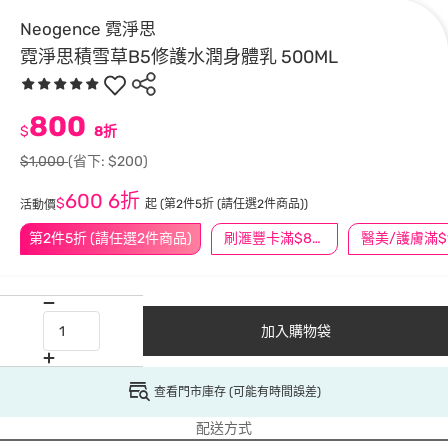
Neogence 霓淨思
霓淨思積雪草B5修護水潤身體乳 500ML
800
$
8折
$1,000
(省下: $200)
600
6折
$
起
(第2件5折 (請任選2件商品))
活動價
第2件5折 (請任選2件商品)
刷滙豐卡滿$888送3萬點
加入購物袋
查看門市庫存 (可能有時間誤差)
配送方式