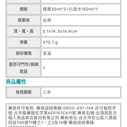
規格
精華30ml*2+化妝水150ml*1
原產地
台灣
深、寬、高
5.1x14.3x16.4cm
淨重
475.7 g
保存環境
室溫
是否可門市/超商
Y
取貨
商品屬性
有效期限
三年
藥商許可執照: 藥商諮詢專線:0800-051-148 許可執照字
號:北市衛藥販松字第620101C611號 藥商名稱:台灣屈臣氏
個人用品商店股份有限公司 藥商地址:台北市松山區八德路
四段760號11樓之1、之2及14樓 藥商諮詢專線: