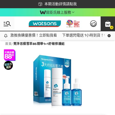
下載app最高回饋$350
本期活動詳情請點我
屈臣氏線上服務
0
激推換購優惠價！立即點我看
激推換購優惠價！立即點我看
下單選閃電送 1小時到貨！領神券
首頁
/
霓淨思積雪草B5精華1+1舒敏修護組