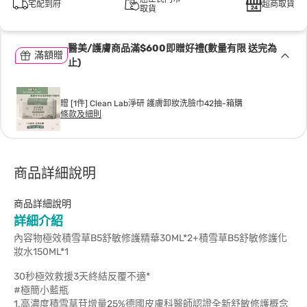
宅配到府
超商取貨
取貨
醫美/護膚商品滿$600即贈好禮(數量有限 送完為
滿額贈
止)
贈 [1件] Clean Lab淨研 護膚卸妝洗臉巾42抽-箱購
條款及細則
商品詳細說明
商品詳細說明
詳細介紹
內容物極效積雪草B5舒敏修護精華30ML*2+積雪草B5舒敏修護化
妝水150ML*1
30秒極效救援3天終結反覆不適*
#極簡小藍瓶
1.高濃度積雪草苷增量25%德國皮膚科醫師認證全新舒敏修護概念