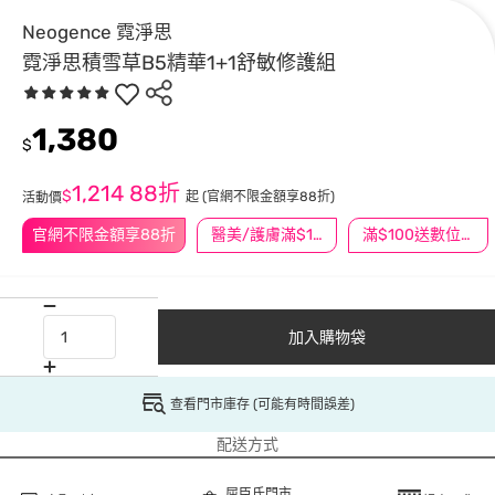
Neogence 霓淨思
霓淨思積雪草B5精華1+1舒敏修護組
1,380
$
1,214
88折
$
起
(官網不限金額享88折)
活動價
官網不限金額享88折
醫美/護膚滿$1200送$200
滿$100送數位印花
加入購物袋
查看門市庫存 (可能有時間誤差)
配送方式
屈臣氏門市