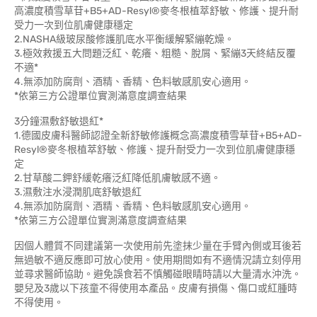
高濃度積雪草苷+B5+AD-Resyl®麥冬根植萃舒敏、修護、提升耐
受力一次到位肌膚健康穩定
2.NASHA級玻尿酸修護肌底水平衡緩解緊繃乾燥。
3.極效救援五大問題泛紅、乾癢、粗糙、脫屑、緊繃3天終結反覆
不適*
4.無添加防腐劑、酒精、香精、色料敏感肌安心適用。
*依第三方公證單位實測滿意度調查結果
3分鐘濕敷舒敏退紅*
1.德國皮膚科醫師認證全新舒敏修護概念高濃度積雪草苷+B5+AD-
Resyl®麥冬根植萃舒敏、修護、提升耐受力一次到位肌膚健康穩
定
2.甘草酸二鉀舒緩乾癢泛紅降低肌膚敏感不適。
3.濕敷注水浸潤肌底舒敏退紅
4.無添加防腐劑、酒精、香精、色料敏感肌安心適用。
*依第三方公證單位實測滿意度調查結果
因個人體質不同建議第一次使用前先塗抹少量在手臂內側或耳後若
無過敏不適反應即可放心使用。使用期間如有不適情況請立刻停用
並尋求醫師協助。避免誤食若不慎觸碰眼睛時請以大量清水沖洗。
嬰兒及3歲以下孩童不得使用本產品。皮膚有損傷、傷口或紅腫時
不得使用。