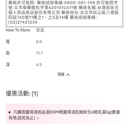
藥商許可執照: 藥商諮詢專線:0800-051-148 許可執照字
號:北市衛藥販松字第620101C611號 藥商名稱:台灣屈臣氏
個人用品商店股份有限公司 藥商地址:台北市松山區八德路
四段760號11樓之1、之2及14樓 藥商諮詢專線:
(02)27421234
How To Store
室溫
寬
6.5
高
11.7
深
6.5
隱藏
優惠活動: (1)
凡購買露得清商品滿$599贈露得清肌緻新生A醇乳霜5g(數量
有限,送完為止)