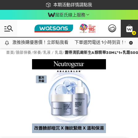
下載app最高回饋$350
本期活動詳情請點我
屈臣氏線上服務
0
激推換購優惠價！立即點我看
激推換購優惠價！立即點我看
下單選閃電送 1小時到貨！領神券
首頁
/
臉部保養
/
保養
/
乳液 / 乳霜
/
露得清肌緻新生A醇精華30ML*1+乳霜50G