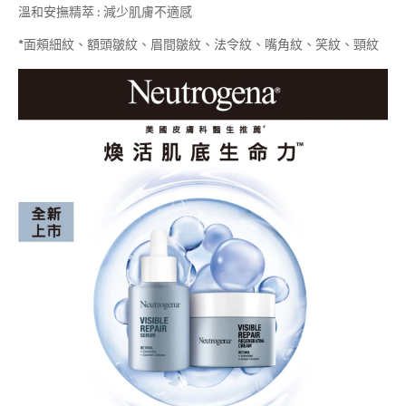
溫和安撫精萃 : 減少肌膚不適感
*面頰細紋、額頭皺紋、眉間皺紋、法令紋、嘴角紋、笑紋、頸紋