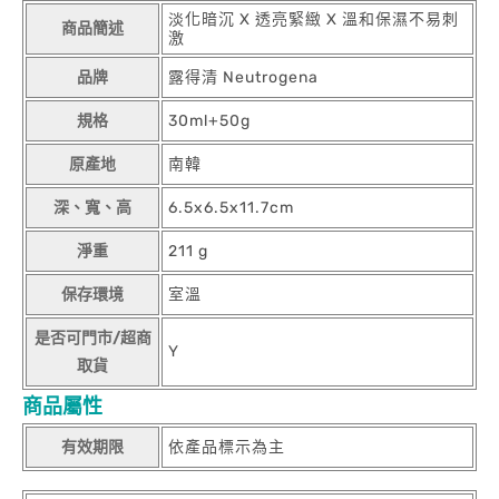
淡化暗沉 X 透亮緊緻 X 溫和保濕不易刺
商品簡述
激
品牌
露得清 Neutrogena
規格
30ml+50g
原產地
南韓
深、寬、高
6.5x6.5x11.7cm
淨重
211 g
保存環境
室溫
是否可門市/超商
Y
取貨
商品屬性
有效期限
依產品標示為主