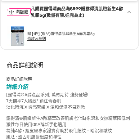
凡購買露得清商品滿$599贈露得清肌緻新生A醇
滿額贈
乳霜5g(數量有限,送完為止)
贈 [1件] (贈品)露得清肌緻新生A醇乳霜5g
條款及細則
商品詳細說明
商品詳細說明
詳細介紹
[露得清®A醇產品系列] 萬眾期待 強勢登場!
7天撫平7大皺紋* 鎖住青春肌
淡化暗沉 X 透亮緊緻 X 溫和保濕不易刺激
露得清®肌緻新生A醇精華改善肌膚老化跡象溫和安撫精萃降低刺
激性每日使用OKA醇新手也適用
精純A醇 : 經皮膚專家證實有助於淡化細紋、暗沉和皺紋
肌肽 : 鞏固肌膚緊緻度和彈性