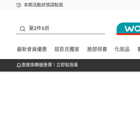
本期活動詳情請點我
下載app最高回饋$350
善存
第2件5折
最新會員優惠
屈臣氏獨家
臉部保養
化妝品
激推換購優惠價！立即點我看