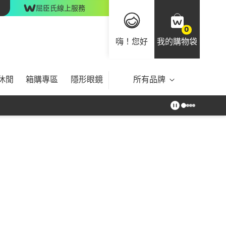
屈臣氏線上服務
0
嗨！您好
我的購物袋
休閒
箱購專區
隱形眼鏡
所有品牌