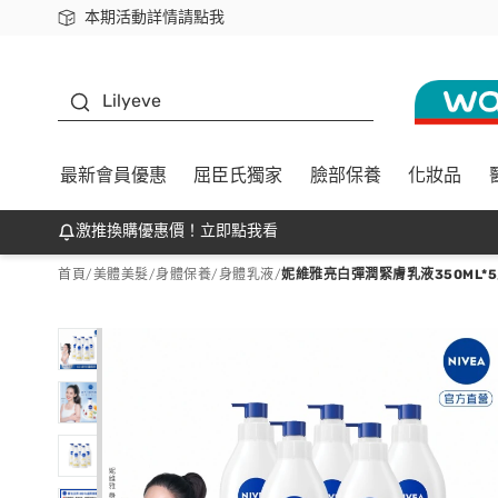
本期活動詳情請點我
下載app最高回饋$350
K beauty
Lilyeve
最新會員優惠
屈臣氏獨家
臉部保養
化妝品
激推換購優惠價！立即點我看
首頁
/
美體美髮
/
身體保養
/
身體乳液
/
妮維雅亮白彈潤緊膚乳液350ML*