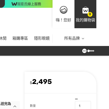
屈臣氏線上服務
0
嗨！您好
我的購物袋
休閒
箱購專區
隱形眼鏡
所有品牌
2,495
$
,送完為
數量