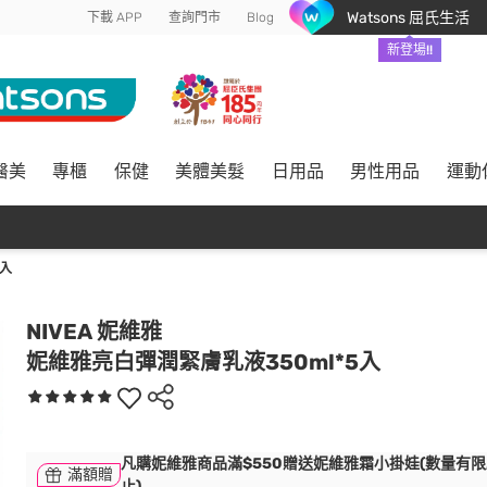
Watsons 屈氏生活
下載 APP
查詢門市
Blog
新登場!!
醫美
專櫃
保健
美體美髮
日用品
男性用品
運動
5入
NIVEA 妮維雅
妮維雅亮白彈潤緊膚乳液350ml*5入
凡購妮維雅商品滿$550贈送妮維雅霜小掛娃(數量有限
滿額贈
止)