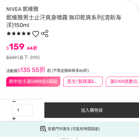
NIVEA 妮維雅
妮維雅男士止汗爽身噴霧 無印乾爽系列(清新海
洋)150ml
159
$
64折
$249
(省下: $90)
135
55折
$
起
(不限金額結帳享85折)
活動價
刷中信卡滿$888送3萬點
民生/髮類滿$388送舒潔冰巾
滿$100
加入購物袋
查看門市庫存 (可能有時間誤差)