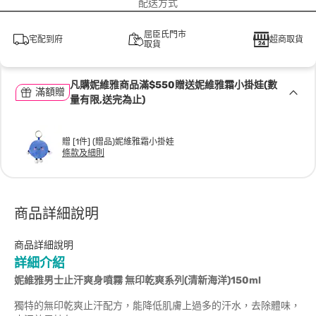
配送方式
屈臣氏門市
宅配到府
超商取貨
取貨
凡購妮維雅商品滿$550贈送妮維雅霜小掛娃(數
滿額贈
量有限,送完為止)
贈 [1件] (贈品)妮維雅霜小掛娃
條款及細則
商品詳細說明
商品詳細說明
詳細介紹
妮維雅男士止汗爽身噴霧
無印乾爽系列
(
清新海洋
)150ml
獨特的無印乾爽止汗配方，能降低肌膚上過多的汗水，去除體味，