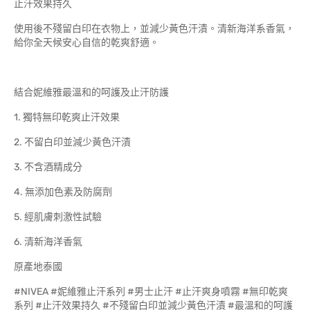
止汗效果持久
使用後不殘留白印在衣物上，並減少黃色汗漬。清新海洋系香氣，
給你全天候安心自信的乾爽舒適。
結合妮維雅最溫和的呵護及止汗防護
1. 獨特無印乾爽止汗效果
2. 不留白印並減少黃色汗漬
3. 不含酒精成分
4. 無添加色素及防腐劑
5. 經肌膚刺激性試驗
6. 清新海洋香氣
原產地泰國
#NIVEA #妮維雅止汗系列 #男士止汗 #止汗爽身噴霧 #無印乾爽
系列 #止汗效果持久 #不殘留白印並減少黃色汗漬 #最溫和的呵護