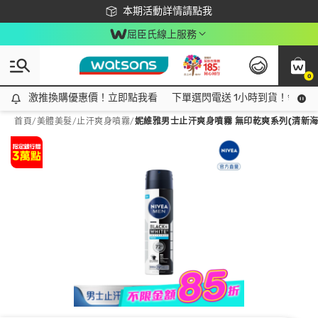
下載app最高回饋$350
本期活動詳情請點我
屈臣氏線上服務
0
激推換購優惠價！立即點我看
激推換購優惠價！立即點我看
下單選閃電送 1小時到貨！領神券
首頁
/
美體美髮
/
止汗爽身噴霧
/
妮維雅男士止汗爽身噴霧 無印乾爽系列(清新海洋