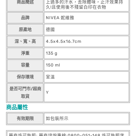
商品簡述
上過多的汗水，去除體味，止汗效果持
久!且使用後不殘留白印在衣物
品牌
NIVEA 妮維雅
原產地
德國
深、寬、高
4.5x4.5x16.7cm
淨重
135 g
容量
150 ml
保存環境
室溫
是否可門市/超商
Y
取貨
商品屬性
有效期限
如包裝所示
藥商許可執照: 藥商諮詢專線:0800-051-148 許可執照字