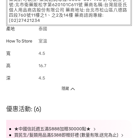
號:北市衛藥販松字第620101C611號 藥商名稱:台灣屈臣氏
個人用品商店股份有限公司 藥商地址:台北市松山區八德路
四段760號11樓之1、之2及14樓 藥商諮詢專線:
(02)27421234
產地
泰國
How To Store
室溫
寬
4.5
高
16.7
深
4.5
隱藏
優惠活動: (6)
★中國信託週五滿$888加贈30000點★
買民生/髮類用品滿$388即贈好禮 (數量有限,送完為止)