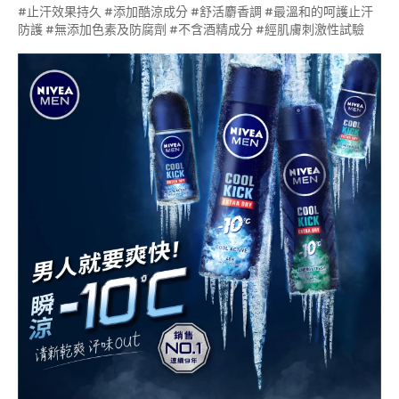
#止汗效果持久 #添加酷涼成分 #舒活麝香調 #最溫和的呵護止汗
防護 #無添加色素及防腐劑 #不含酒精成分 #經肌膚刺激性試驗