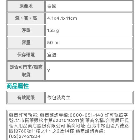
原產地
泰國
深、寬、高
4.1x4.1x11cm
淨重
155 g
容量
50 ml
保存環境
室溫
是否可門市/超商
Y
取貨
商品屬性
有效期限
依包裝為主
藥商許可執照: 藥商諮詢專線:0800-051-148 許可執照字
號:北市衛藥販松字第620101C611號 藥商名稱:台灣屈臣氏
個人用品商店股份有限公司 藥商地址:台北市松山區八德路
四段760號11樓之1、之2及14樓 藥商諮詢專線:
(02)27421234