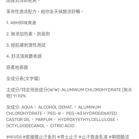
間達到清新乾爽。
革命性激涼配方，給你全天候酷涼舒暢。
1. 48H抑味爽身
2. 無添加色素、防腐劑
3. 經肌膚刺激性測試
4. 舒活清爽麝香調
原產地泰國
全成分表(文字檔)
主成分/特定用途成分(W/W): ALUMINUM CHLOROHYDRATE (無水
物) 11.92%
全成分: AQUA， ALCOHOL DENAT.， ALUMINUM
CHLOROHYDRATE， PEG-8， PEG-40 HYDROGENATED
CASTOR OIL， PARFUM， HYDROXYETHYLCELLULOSE，
OCTYLDODECANOL， CITRIC ACID.
#NIVEA #妮維雅止汗系列 #男士止汗 #止汗爽身乳液 #瞬間酷涼