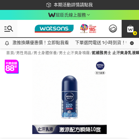
下載app最高回饋$350
本期活動詳情請點我
屈臣氏線上服務
0
激推換購優惠價！立即點我看
激推換購優惠價！立即點我看
下單選閃電送 1小時到貨！領神券
首頁
/
男性用品
/
男士身體保養
/
男士止汗爽身噴霧
/
妮維雅男士 止汗爽身乳液瞬