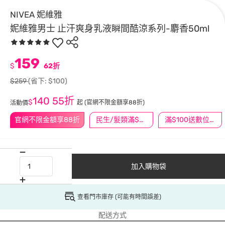
NIVEA 妮維雅
妮維雅男士 止汗爽身乳液瞬間酷涼系列-麝香50ml
159
$
62折
$259
(省下: $100)
140
55折
$
起
(官網不限金額享88折)
活動價
官網不限金額享88折
民生/髮類滿$388送舒潔冰巾
滿$100送數位印花
加入購物袋
查看門市庫存 (可能有時間誤差)
配送方式