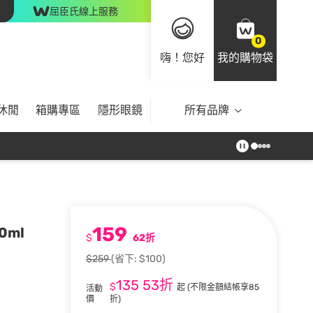
屈臣氏線上服務
0
嗨！您好
我的購物袋
休閒
箱購專區
隱形眼鏡
所有品牌
159
0ml
$
62折
$259
(省下: $100)
135
53折
$
起
(不限金額結帳享85
活動
價
折)