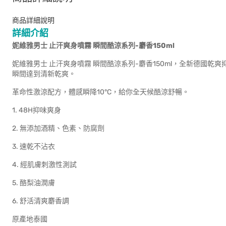
商品詳細說明
詳細介紹
妮維雅男士
止汗爽身噴霧
瞬間酷涼系列
-
麝香
150ml
妮維雅男士 止汗爽身噴霧 瞬間酷涼系列-麝香150ml，全新德國
瞬間達到清新乾爽。
革命性激涼配方，體感瞬降10°C，給你全天候酷涼舒暢。
1. 48H抑味爽身
2. 無添加酒精、色素、防腐劑
3. 速乾不沾衣
4. 經肌膚刺激性測試
5. 酪梨油潤膚
6. 舒活清爽麝香調
原產地泰國