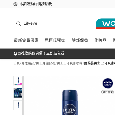
本期活動詳情請點我
下載app最高回饋$350
K beauty
Lilyeve
最新會員優惠
屈臣氏獨家
臉部保養
化妝品
激推換購優惠價！立即點我看
首頁
/
男性用品
/
男士身體保養
/
男士止汗爽身噴霧
/
妮維雅男士 止汗爽身噴