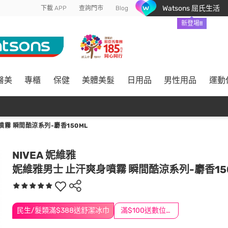
Watsons 屈氏生活
下載 APP
查詢門市
Blog
新登場!!
醫美
專櫃
保健
美體美髮
日用品
男性用品
運動
霧 瞬間酷涼系列-麝香150ML
NIVEA 妮維雅
妮維雅男士 止汗爽身噴霧 瞬間酷涼系列-麝香15
民生/髮類滿$388送舒潔冰巾
滿$100送數位印花