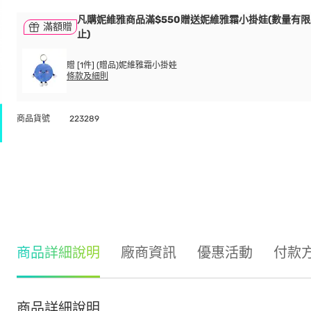
凡購妮維雅商品滿$550贈送妮維雅霜小掛娃(數量有限
滿額贈
止)
贈 [1件] (贈品)妮維雅霜小掛娃
條款及細則
商品貨號
223289
商品詳細說明
廠商資訊
優惠活動
付款
商品詳細說明