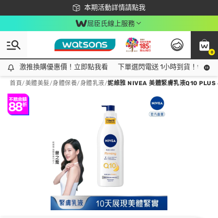
下載app最高回饋$350
本期活動詳情請點我
屈臣氏線上服務
0
激推換購優惠價！立即點我看
激推換購優惠價！立即點我看
下單選閃電送 1小時到貨！領神券
首頁
/
美體美髮
/
身體保養
/
身體乳液
/
妮維雅 NIVEA 美體緊膚乳液Q10 PLUS 