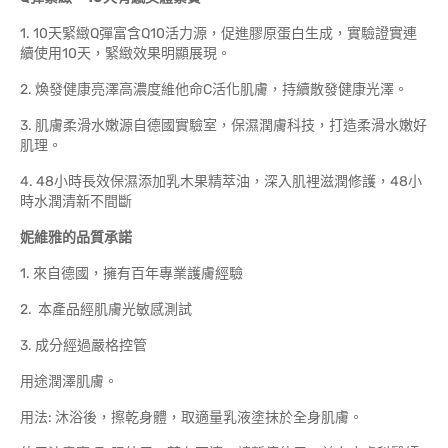
1. 10天緊緻Q彈富含Q10活力源，促進膠原蛋白生成，實驗證實連
續使用10天，緊緻效果明顯展現。
2. 煥發健康亮澤高濃度維他命C活化肌膚，持續散發健康光澤。
3. 肌膚柔滑水嫩源自德國實驗室，保濕潤膚科技，打造柔滑水嫩好
肌理。
4. 48小時長效保濕添加乳木果精萃油，深入肌裡滋潤修護，48小
時水潤清新不間斷
妮維雅的品質承諾
1. 來自德國，擁有百年專業護膚經驗
2. 本產品經肌膚光敏感測試
3. 成分經過嚴格控管
用途潤澤肌膚。
用法: 沐浴後，擦乾身體，取適量乳液塗抹於全身肌膚。