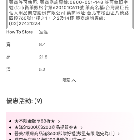
藥商許可執照: 藥商諮詢專線:0800-051-148 許可執照字
號:北市衛藥販松字第620101C611號 藥商名稱:台灣屈臣氏
個人用品商店股份有限公司 藥商地址:台北市松山區八德路
四段760號11樓之1、之2及14樓 藥商諮詢專線:
(02)27421234
How To Store
室溫
寬
8.4
高
21.8
深
5.3
隱藏
優惠活動: (9)
★不限金額享88折★
★滿$1200送$200商品提貨券★
醫美/護膚商品滿$600即贈好禮(數量有限 送完為止)
購買全店商品滿$100送數位印花一張