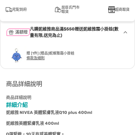
屈臣氏門市
宅配到府
超商取貨
取貨
凡購妮維雅商品滿$550贈送妮維雅霜小掛娃(數
滿額贈
量有限,送完為止)
贈 [1件] (贈品)妮維雅霜小掛娃
條款及細則
商品詳細說明
商品詳細說明
詳細介紹
妮維雅 NIVEA 美體緊膚乳液Q10 plus 400ml
妮維雅美體緊膚乳液 400ml
Q彈緊緻，10天有感美體緊實。