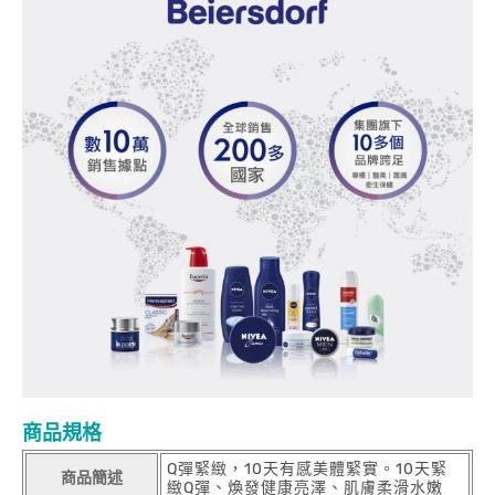
商品規格
Q彈緊緻，10天有感美體緊實。10天緊
商品簡述
緻Q彈、煥發健康亮澤、肌膚柔滑水嫩