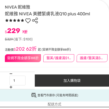
NIVEA 妮維雅
妮維雅 NIVEA 美體緊膚乳液Q10 plus 400ml
229
$
7折
$329
(省下: $100)
202
62折
$
起
(官網不限金額享88折)
活動價
官網不限金額享88折
醫美/護膚滿$1200送$200
護膚/醫美滿$600送好禮
加入購物袋
查看門市庫存 (可能有時間誤差)
配送方式