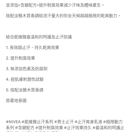
並添加<含銀配方>提升制臭效果減少汗味及體味產生。
搭配淡雅木質香調給流汗量大的你全天候超越極限的乾爽動力。
結合妮維雅最溫和的呵護及止汗防護
1. 長效超止汗、持久乾爽效果
2. 提升制臭效果
3. 無添加色素及防腐劑
4. 經肌膚刺激性試驗
5. 搭配淡雅木質香調
原產地泰國
#NIVEA #妮維雅止汗系列 #男士止汗 #止汗爽身乳液 #極限動力
系列 #含銀配方 #提升制臭效果 #止汗效果持久 #最溫和的呵護止