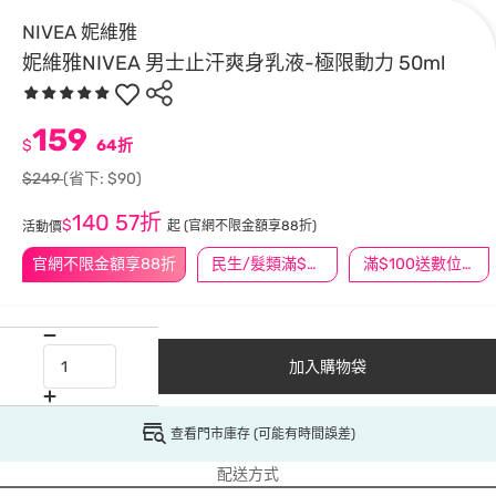
NIVEA 妮維雅
妮維雅NIVEA 男士止汗爽身乳液-極限動力 50ml
159
$
64折
$249
(省下: $90)
140
57折
$
起
(官網不限金額享88折)
活動價
官網不限金額享88折
民生/髮類滿$388送舒潔冰巾
滿$100送數位印花
加入購物袋
查看門市庫存 (可能有時間誤差)
配送方式