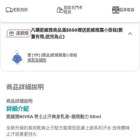
屈臣氏門市
宅配到府
超商取貨
取貨
凡購妮維雅商品滿$550贈送妮維雅霜小掛娃(數
滿額贈
量有限,送完為止)
贈 [1件] (贈品)妮維雅霜小掛娃
條款及細則
商品詳細說明
商品詳細說明
詳細介紹
妮維雅
NIVEA
男士止汗爽身乳液
-
極限動力
50ml
全新升級的長效乾爽止汗配方能降低肌膚上過多的汗水 去除體味
止汗效果更持久