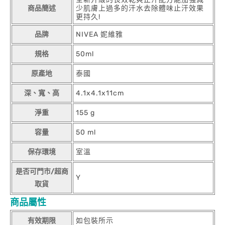
商品簡述
少肌膚上過多的汗水去除體味止汗效果
更持久!
品牌
NIVEA 妮維雅
規格
50ml
原產地
泰國
深、寬、高
4.1x4.1x11cm
淨重
155 g
容量
50 ml
保存環境
室溫
是否可門市/超商
Y
取貨
商品屬性
有效期限
如包裝所示