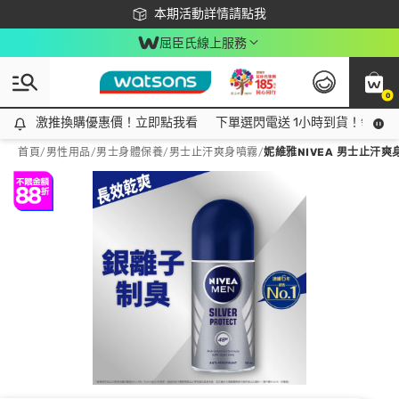
下載app最高回饋$350
本期活動詳情請點我
屈臣氏線上服務
0
激推換購優惠價！立即點我看
激推換購優惠價！立即點我看
下單選閃電送 1小時到貨！領神券
首頁
/
男性用品
/
男士身體保養
/
男士止汗爽身噴霧
/
妮維雅NIVEA 男士止汗爽