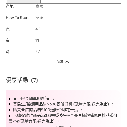
產地
泰國
How To Store
室溫
寬
4.1
高
11
深
4.1
隱藏
優惠活動: (7)
★不限金額享88折★
買民生/髮類用品滿$388即贈好禮 (數量有限,送完為止)
購買全店商品滿$100送數位印花一張
凡購妮維雅商品滿$299贈送好來全亮白極緻酵素白桃花香牙
膏25g(數量有限,送完為止)