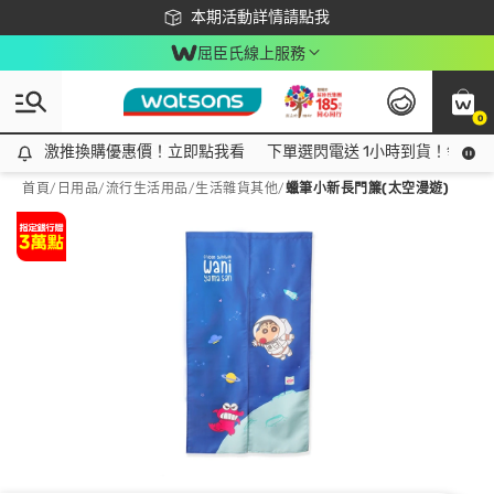
下載app最高回饋$350
本期活動詳情請點我
屈臣氏線上服務
0
激推換購優惠價！立即點我看
激推換購優惠價！立即點我看
下單選閃電送 1小時到貨！領神券
首頁
/
日用品
/
流行生活用品
/
生活雜貨其他
/
蠟筆小新長門簾(太空漫遊)