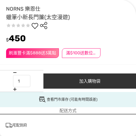
NORNS 樂恩仕
蠟筆小新長門簾(太空漫遊)
450
$
刷滙豐卡滿$888送3萬點
滿$100送數位印花
加入購物袋
查看門市庫存 (可能有時間誤差)
配送方式
宅配到府