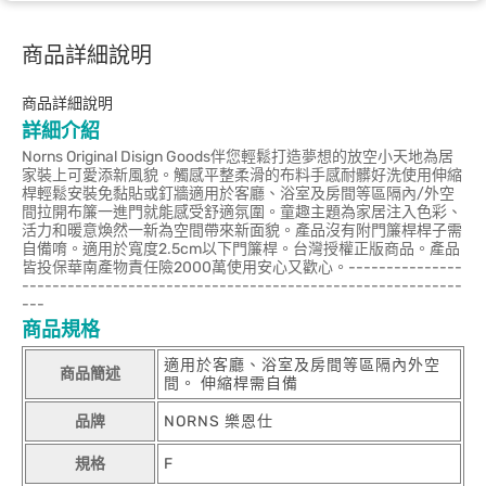
商品詳細說明
商品詳細說明
詳細介紹
Norns Original Disign Goods伴您輕鬆打造夢想的放空小天地為居
家裝上可愛添新風貌。觸感平整柔滑的布料手感耐髒好洗使用伸縮
桿輕鬆安裝免黏貼或釘牆適用於客廳、浴室及房間等區隔內/外空
間拉開布簾一進門就能感受舒適氛圍。童趣主題為家居注入色彩、
活力和暖意煥然一新為空間帶來新面貌。產品沒有附門簾桿桿子需
自備唷。適用於寬度2.5cm以下門簾桿。台灣授權正版商品。產品
皆投保華南產物責任險2000萬使用安心又歡心。---------------
----------------------------------------------------------
---
商品規格
適用於客廳、浴室及房間等區隔內外空
商品簡述
間。 伸縮桿需自備
品牌
NORNS 樂恩仕
規格
F