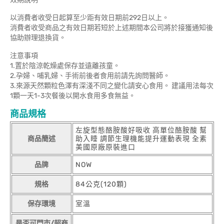
以消費者收受日起算至少距有效日期前292日以上。
消費者收受商品之有效日期若短於上述期間本公司將於接獲通知後
協助辦理退換貨。
注意事項
1.置於陰涼乾燥處保存並遠離孩童。
2.孕婦、哺乳婦、手術前後者食用前請先詢問醫師。
3.來源天然顆粒色澤有深淺不同之變化請安心食用。 建議用法每次
1顆一天1-3次餐後以開水食用多食無益。
商品規格
左旋型態酪胺酸好吸收 高單位酪胺酸 幫
商品簡述
助入睡 調節生理機能提升運動表現 全素
美國原廠原裝進口
品牌
NOW
規格
84公克(120顆)
保存環境
室溫
是否可門市/超商