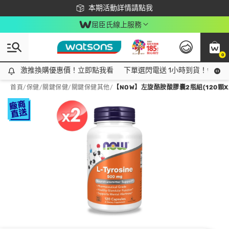
下載app最高回饋$350
本期活動詳情請點我
屈臣氏線上服務
0
激推換購優惠價！立即點我看
激推換購優惠價！立即點我看
下單選閃電送 1小時到貨！領神券
首頁
/
保健
/
關鍵保健
/
關鍵保健其他
/
【NOW】左旋酪胺酸膠囊2瓶組(120顆X