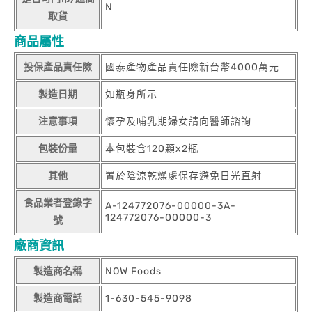
N
取貨
商品屬性
投保產品責任險
國泰產物產品責任險新台幣4000萬元
製造日期
如瓶身所示
注意事項
懷孕及哺乳期婦女請向醫師諮詢
包裝份量
本包裝含120顆x2瓶
其他
置於陰涼乾燥處保存避免日光直射
食品業者登錄字
A-124772076-00000-3A-
124772076-00000-3
號
廠商資訊
製造商名稱
NOW Foods
製造商電話
1-630-545-9098