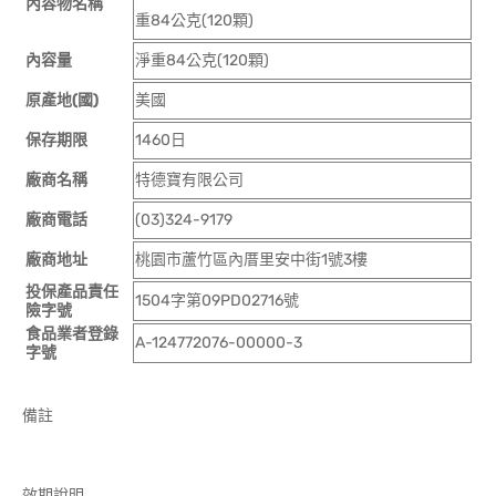
內容物名稱
重84公克(120顆)
內容量
淨重84公克(120顆)
原產地(國)
美國
保存期限
1460日
廠商名稱
特德寶有限公司
廠商電話
(03)324-9179
廠商地址
桃園市蘆竹區內厝里安中街1號3樓
投保產品責任
1504字第09PD02716號
險字號
食品業者登錄
A-124772076-00000-3
字號
備註
效期說明