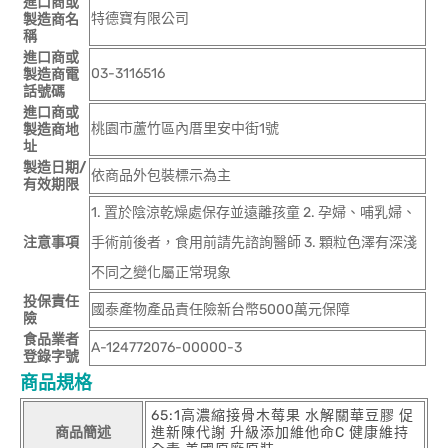
進口商或
特德寶有限公司
製造商名
稱
進口商或
03-3116516
製造商電
話號碼
進口商或
桃園市蘆竹區內厝里安中街1號
製造商地
址
製造日期/
依商品外包裝標示為主
有效期限
1. 置於陰涼乾燥處保存並遠離孩童 2. 孕婦、哺乳婦、
注意事項
手術前後者，食用前請先諮詢醫師 3. 顆粒色澤有深淺
不同之變化屬正常現象
投保責任
國泰產物產品責任險新台幣5000萬元保障
險
食品業者
A-124772076-00000-3
登錄字號
商品規格
65:1高濃縮接骨木莓果 水解關華豆膠 促
商品簡述
進新陳代謝 升級添加維他命C 健康維持