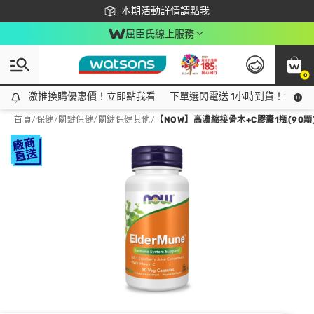
下載app最高回饋$350
本期活動詳情請點我
屈臣氏線上服務
0
激推換購優惠價！立即點我看
激推換購優惠價！立即點我看
下單選閃電送 1小時到貨！領神券
首頁
/
保健
/
關鍵保健
/
關鍵保健其他
/
【NOW】高濃縮接骨木+C膠囊1瓶(90顆