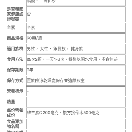
脂酸、二氧化矽
是否獲國
否
家健康認
證號碼
全素
全素
商品規格
90顆/瓶
適用族群
男性， 女性， 銀髮族， 健身族
食用方法
每次2顆，一天1-3次，餐後以開水食用，多食無益
保存期限
3年
保存方式
置於陰涼乾燥處保存並遠離孩童
營養標示
-
熱量
-
每份營養
維生素C 200毫克、複方接骨木500毫克
成份
食品添加
-
物名稱