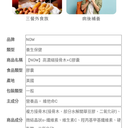
品牌
NOW
類型
養生保健
商品名稱
【NOW】高濃縮接骨木+C膠囊
食品類型
膠囊
產地
美國
包裝類型
一般
主成分
營養品， 維他命C
複方接骨木(接骨木、部分水解關華豆膠、二氧化矽)、
商品成分
微結晶狀α-纖維素、維生素C、羥丙基甲基纖維素、硬