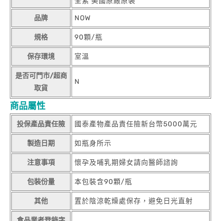
全素 美國原廠原裝
品牌
NOW
規格
90顆/瓶
保存環境
室溫
是否可門市/超商
N
取貨
商品屬性
投保產品責任險
國泰產物產品責任險新台幣5000萬元
製造日期
如瓶身所示
注意事項
懷孕及哺乳期婦女請向醫師諮詢
包裝份量
本包裝含90顆/瓶
其他
置於陰涼乾燥處保存，避免日光直射
食品業者登錄字