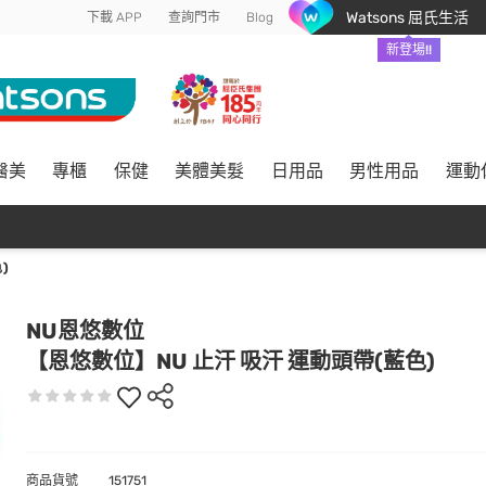
Watsons 屈氏生活
下載 APP
查詢門市
Blog
新登場!!
醫美
專櫃
保健
美體美髮
日用品
男性用品
運動
)
NU恩悠數位
【恩悠數位】NU 止汗 吸汗 運動頭帶(藍色)
商品貨號
151751