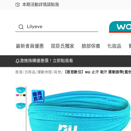
本期活動詳情請點我
下載app最高回饋$350
K beauty
Lilyeve
最新會員優惠
屈臣氏獨家
臉部保養
化妝品
激推換購優惠價！立即點我看
首頁
/
日用品
/
運動休閒
/
其他
/
【恩悠數位】NU 止汗 吸汗 運動頭帶(藍色