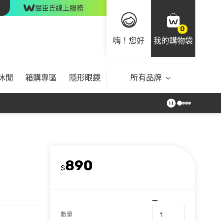
屈臣氏線上服務
0
嗨！您好
我的購物袋
休閒
箱購專區
隱形眼鏡
所有品牌
890
$
數量