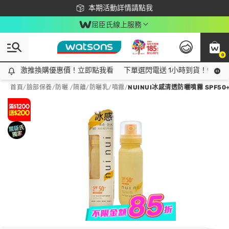
下載app最高回饋$350
本期活動詳情請點我
屈臣氏線上服務
0
激推換購優惠價！立即點我看
激推換購優惠價！立即點我看
下單選閃電送 1小時到貨！領神券
首頁
/
臉部保養
/
防曬 /隔離
/
防曬乳/噴霧
/
NUINUI冰感清透防曬噴霧 SPF50+ 