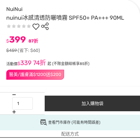
NuiNui
nuinui冰感清透防曬噴霧 SPF50+ PA+++ 90ML
399
$
87折
$459
(省下: $60)
339
74折
$
起
(不限金額結帳享85折)
活動價
醫美/護膚滿$1200送$200
加入購物袋
查看門市庫存 (可能有時間誤差)
配送方式