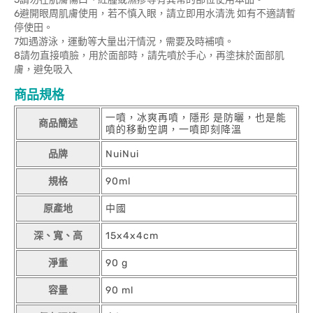
6避開眼周肌膚使用，若不慎入眼，請立即用水清洗 如有不適請暫
停使田。
7如遇游泳，運動等大量出汗情況，需要及時補噴。
8請勿直接噴臉，用於面部時，請先噴於手心，再塗抹於面部肌
膚，避免吸入
商品規格
一噴，冰爽再噴，隱形 是防曬，也是能
商品簡述
噴的移動空調，一噴即刻降溫
品牌
NuiNui
規格
90ml
原產地
中國
深、寬、高
15x4x4cm
淨重
90 g
容量
90 ml