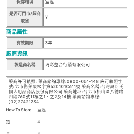
保存環境
室溫
是否可門市/超商
Y
取貨
商品屬性
有效期限
3年
廠商資訊
製造商名稱
琦彩整合行銷有限公司
藥商許可執照: 藥商諮詢專線:0800-051-148 許可執照字
號:北市衛藥販松字第620101C611號 藥商名稱:台灣屈臣氏
個人用品商店股份有限公司 藥商地址:台北市松山區八德路
四段760號11樓之1、之2及14樓 藥商諮詢專線:
(02)27421234
How To Store
室溫
寬
4
高
4