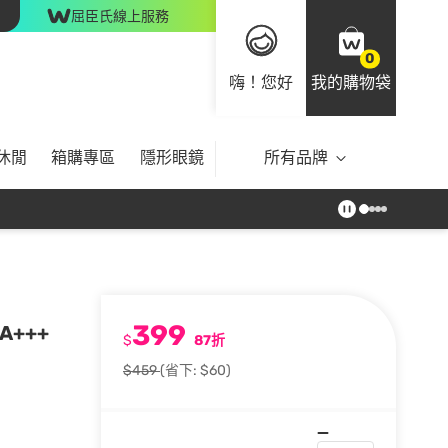
屈臣氏線上服務
0
嗨！您好
我的購物袋
休閒
箱購專區
隱形眼鏡
所有品牌
399
A+++
$
87折
$459
(省下: $60)