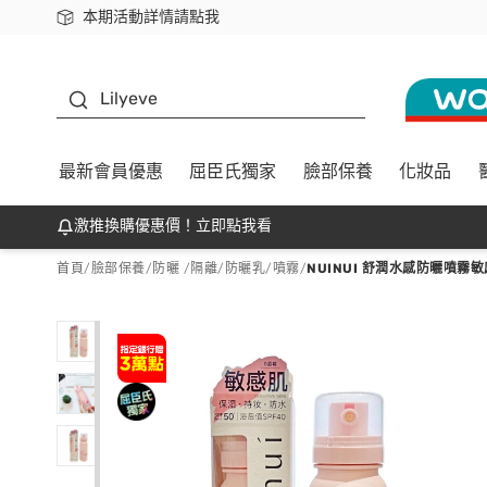
本期活動詳情請點我
下載app最高回饋$350
K beauty
Lilyeve
最新會員優惠
屈臣氏獨家
臉部保養
化妝品
激推換購優惠價！立即點我看
首頁
/
臉部保養
/
防曬 /隔離
/
防曬乳/噴霧
/
NUINUI 舒潤水感防曬噴霧敏感