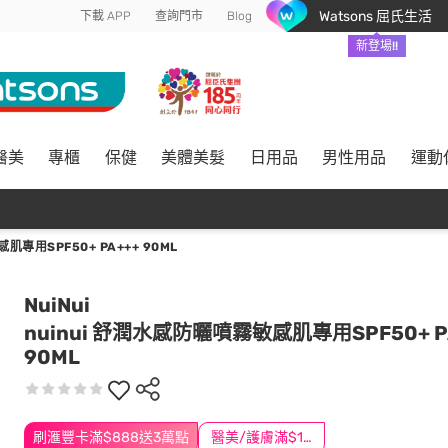
Watsons 屈氏生活
下載 APP
查詢門市
Blog
新登場!!
醫美
專櫃
保健
美體美髮
日用品
男性用品
運動
肌專用SPF50+ PA+++ 90ML
NuiNui
nuinui 舒潤水感防曬噴霧敏感肌專用SPF50+ P
90ML
刷滙豐卡滿$888送3萬點
醫美/護膚滿$1200送$200