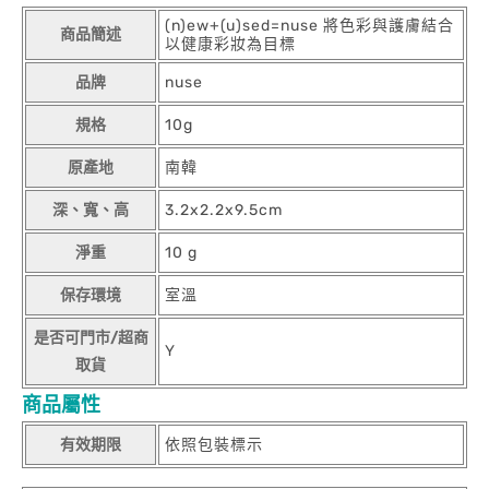
(n)ew+(u)sed=nuse 將色彩與護膚結合
商品簡述
以健康彩妝為目標
品牌
nuse
規格
10g
原產地
南韓
深、寬、高
3.2x2.2x9.5cm
淨重
10 g
保存環境
室溫
是否可門市/超商
Y
取貨
商品屬性
有效期限
依照包裝標示