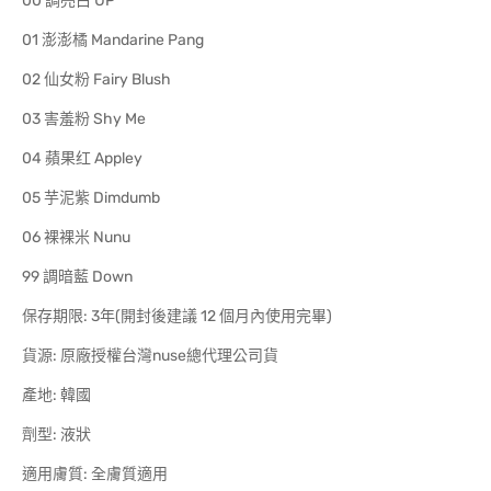
00 調亮白 UP
01 澎澎橘 Mandarine Pang
02 仙女粉 Fairy Blush
03 害羞粉 Shy Me
04 蘋果红 Appley
05 芋泥紫 Dimdumb
06 裸裸米 Nunu
99 調暗藍 Down
保存期限: 3年(開封後建議 12 個月內使用完畢)
貨源: 原廠授權台灣nuse總代理公司貨
產地: 韓國
劑型: 液狀
適用膚質: 全膚質適用