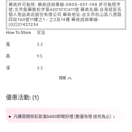
藥商許可執照: 藥商諮詢專線:0800-051-148 許可執照字
號:北市衛藥販松字第620101C611號 藥商名稱:台灣屈臣氏
個人用品商店股份有限公司 藥商地址:台北市松山區八德路
四段760號11樓之1、之2及14樓 藥商諮詢專線:
(02)27421234
How To Store
室溫
寬
2.2
高
9.5
深
3.2
隱藏
優惠活動: (1)
凡購買開架彩妝滿$600即贈好禮 (數量有限 送完為止)