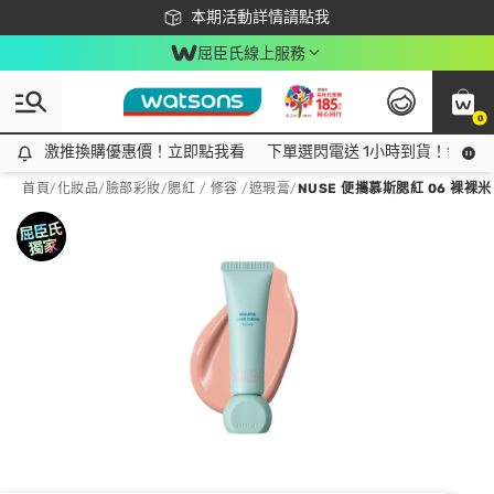
下載app最高回饋$350
本期活動詳情請點我
屈臣氏線上服務
0
激推換購優惠價！立即點我看
激推換購優惠價！立即點我看
下單選閃電送 1小時到貨！領神券
首頁
/
化妝品
/
臉部彩妝
/
腮紅 / 修容 /遮瑕膏
/
NUSE 便攜慕斯腮紅 06 裸裸米 