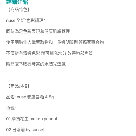
詳細介紹
【商品特色】
nuse 全新"色彩護理"
同時滿足色彩表現和健康肌膚管理
使用胭脂仙人掌萃取物和十重透明質酸等獨家覆合物
不僅擁有清透色彩 還可補充水分 改善唇部角質
瞬間賦予嘴唇豐富的水潤光澤感
【商品規格】
品名: nuse 養膚唇釉 4.5g
色號:
01 摩頓花生 molten peanut
02 日落前 by sunset