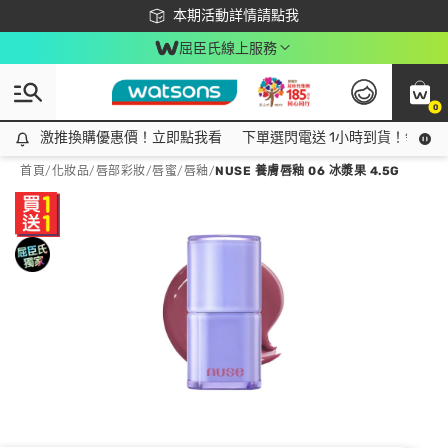
下載app最高回饋$350
本期活動詳情請點我
屈臣氏線上服務
0
激推換購優惠價！立即點我看
激推換購優惠價！立即點我看
下單選閃電送 1小時到貨！領神券
首頁
/
化妝品
/
唇部彩妝
/
唇蜜/唇釉
/
NUSE 養膚唇釉 06 冰漿果 4.5G