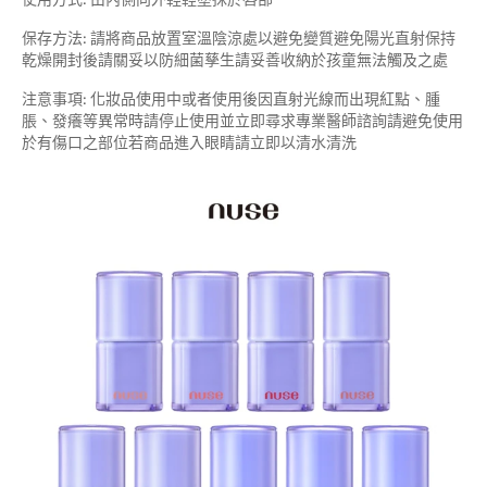
保存方法: 請將商品放置室溫陰涼處以避免變質避免陽光直射保持
乾燥開封後請關妥以防細菌孳生請妥善收納於孩童無法觸及之處
注意事項: 化妝品使用中或者使用後因直射光線而出現紅點、腫
脹、發癢等異常時請停止使用並立即尋求專業醫師諮詢請避免使用
於有傷口之部位若商品進入眼睛請立即以清水清洗