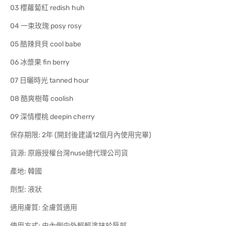
03 櫻蘿蔔紅 redish huh
04 一束玫瑰 posy rosy
05 酷辣貝貝 cool babe
06 冰漿果 fin berry
07 日曬時光 tanned hour
08 酷爽樹莓 coolish
09 深情櫻桃 deepin cherry
保存期限: 2年 (開封後建議12個月內使用完畢)
貨源: 原廠授權台灣nuse總代理公司貨
產地: 韓國
劑型: 液狀
適用膚質: 全膚質適用
使用方式: 由內側向外輕輕塗抹於唇部