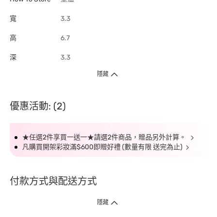
寬
3.3
高
6.7
深
3.3
隱藏
優惠活動: (2)
★任選2件享買一送一★請選2件商品，贈品另外計算。
凡購買開架彩妝滿$600即贈好禮 (數量有限 送完為止)
付款方式與配送方式
隱藏