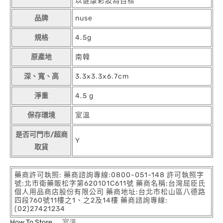
以健康彩妝為目標
品牌
nuse
規格
4.5g
原產地
南韓
深、寬、高
3.3x3.3x6.7cm
淨重
4.5 g
保存環境
室溫
是否可門市/超商
Y
取貨
藥商許可執照: 藥商諮詢專線:0800-051-148 許可執照字
號:北市衛藥販松字第620101C611號 藥商名稱:台灣屈臣氏
個人用品商店股份有限公司 藥商地址:台北市松山區八德路
四段760號11樓之1、之2及14樓 藥商諮詢專線:
(02)27421234
How To Store
室溫