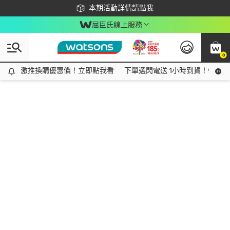
下載app最高回饋$350
本期活動詳情請點我
屈臣氏線上服務
0
激推換購優惠價！立即點我看
激推換購優惠價！立即點我看
下單選閃電送 1小時到貨！領神券