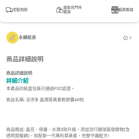
屈臣氏門市
宅配到府
超商取貨
取貨
永續紙張
商品詳細說明
商品詳細說明
詳細介紹
本產品的紙盒包裝已通過FSC認證。
商品名稱: 活沛多 晶潤葉黃素軟膠囊60粒
商品簡述: 晶亮、保護、水潤3效升級，添加流行鏈球菌發酵物(含
透明質酸鈉)，搭配新一代專利葉黃素，完整守護配方!