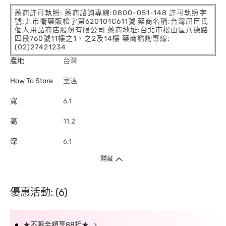
藥商許可執照: 藥商諮詢專線:0800-051-148 許可執照字
號:北市衛藥販松字第620101C611號 藥商名稱:台灣屈臣氏
個人用品商店股份有限公司 藥商地址:台北市松山區八德路
四段760號11樓之1、之2及14樓 藥商諮詢專線:
(02)27421234
產地
台灣
How To Store
室溫
寬
6.1
高
11.2
深
6.1
隱藏
優惠活動: (6)
★不限金額享88折★