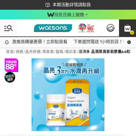
下載app最高回饋$350
本期活動詳情請點我
屈臣氏線上服務
0
激推換購優惠價！立即點我看
激推換購優惠價！立即點我看
下單選閃電送 1小時到貨！領神券
首頁
/
保健
/
晶亮保健
/
葉黃素/藍莓/蝦紅素
/
活沛多 晶潤葉黃素軟膠囊60粒