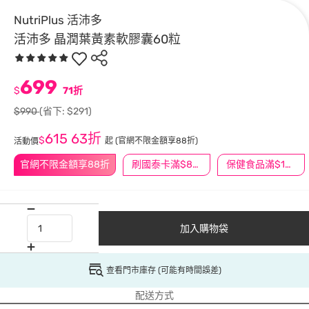
NutriPlus 活沛多
活沛多 晶潤葉黃素軟膠囊60粒
699
$
71折
$990
(省下: $291)
615
63折
$
起
(官網不限金額享88折)
活動價
官網不限金額享88折
刷國泰卡滿$888送3萬點
保健食品滿$1200送$100
加入購物袋
查看門市庫存 (可能有時間誤差)
配送方式