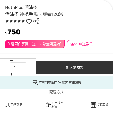
NutriPlus 活沛多
活沛多 神槍手馬卡膠囊120粒
750
$
任選兩件享買一送一，數量請選2件
滿$100送數位印花
加入購物袋
查看門市庫存 (可能有時間誤差)
配送方式
屈臣氏門市
宅配到府
超商取貨
取貨