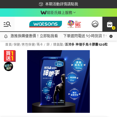
下載app最高回饋$350
本期活動詳情請點我
屈臣氏線上服務
0
激推換購優惠價！立即點我看
激推換購優惠價！立即點我看
下單選閃電送 1小時到貨！領神券
首頁
/
保健
/
男性保健
/
瑪卡 / 鋅 / 精氨酸
/
活沛多 神槍手馬卡膠囊120粒