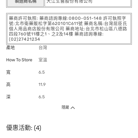
製造商名稱
大江生醫股份有限公司
藥商許可執照: 藥商諮詢專線:0800-051-148 許可執照字
號:北市衛藥販松字第620101C611號 藥商名稱:台灣屈臣氏
個人用品商店股份有限公司 藥商地址:台北市松山區八德路
四段760號11樓之1、之2及14樓 藥商諮詢專線:
(02)27421234
產地
台灣
How To Store
室溫
寬
6.5
高
11.9
深
6.5
隱藏
優惠活動: (4)