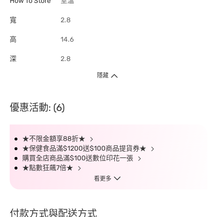
How To Store
室溫
寬
2.8
高
14.6
深
2.8
隱藏
優惠活動: (6)
★不限金額享88折★
★保健食品滿$1200送$100商品提貨券★
購買全店商品滿$100送數位印花一張
★點數狂飆7倍★
看更多
付款方式與配送方式