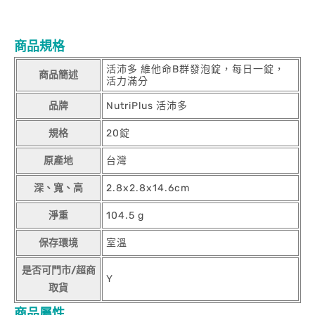
商品規格
活沛多 維他命B群發泡錠，每日一錠，
商品簡述
活力滿分
品牌
NutriPlus 活沛多
規格
20錠
原產地
台灣
深、寬、高
2.8x2.8x14.6cm
淨重
104.5 g
保存環境
室溫
是否可門市/超商
Y
取貨
商品屬性