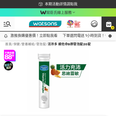
下載app最高回饋$350
本期活動詳情請點我
屈臣氏線上服務
0
激推換購優惠價！立即點我看
激推換購優惠價！立即點我看
下單選閃電送 1小時到貨！領神券
首頁
/
保健
/
營養補給
/
發泡錠
/
活沛多 維他命B群發泡錠20錠