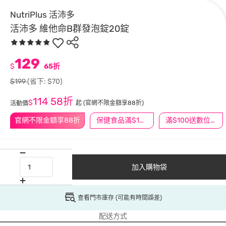
NutriPlus 活沛多
活沛多 維他命B群發泡錠20錠
129
$
65折
$199
(省下: $70)
114
58折
$
起
(官網不限金額享88折)
活動價
官網不限金額享88折
保健食品滿$1200送$100
滿$100送數位印花
加入購物袋
查看門市庫存 (可能有時間誤差)
配送方式