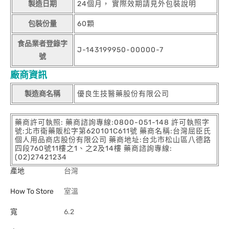
製造日期
24個月， 實際效期請見外包裝說明
包裝份量
60顆
食品業者登錄字
J-143199950-00000-7
號
廠商資訊
製造商名稱
優良生技醫藥股份有限公司
藥商許可執照: 藥商諮詢專線:0800-051-148 許可執照字
號:北市衛藥販松字第620101C611號 藥商名稱:台灣屈臣氏
個人用品商店股份有限公司 藥商地址:台北市松山區八德路
四段760號11樓之1、之2及14樓 藥商諮詢專線:
(02)27421234
產地
台灣
How To Store
室溫
寬
6.2