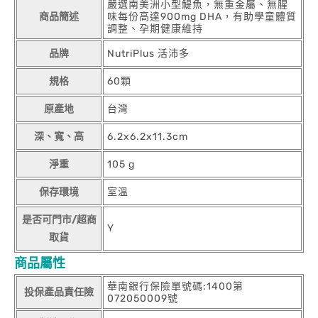
嚴選南美洲小型鯷魚，無重金屬、無腥
商品簡述
味每份高達900mg DHA，有助學童體質
調整、孕期健康維持
品牌
NutriPlus 活沛多
規格
60顆
原產地
台灣
深、寬、高
6.2x6.2x11.3cm
淨重
105 g
保存環境
室溫
是否可門市/超商
Y
取貨
商品屬性
華南銀行保險單號碼:1400第
投保產品責任險
072050009號