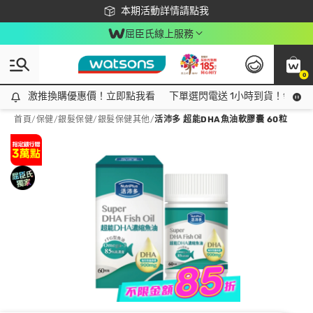
下載app最高回饋$350
本期活動詳情請點我
屈臣氏線上服務
0
激推換購優惠價！立即點我看
激推換購優惠價！立即點我看
下單選閃電送 1小時到貨！領神券
首頁
/
保健
/
銀髮保健
/
銀髮保健其他
/
活沛多 超能DHA魚油軟膠囊 60粒