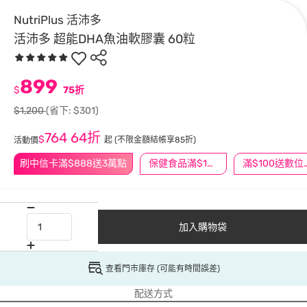
NutriPlus 活沛多
活沛多 超能DHA魚油軟膠囊 60粒
899
$
75折
$1,200
(省下: $301)
764
64折
$
起
(不限金額結帳享85折)
活動價
刷中信卡滿$888送3萬點
保健食品滿$1200送$100
滿$100
加入購物袋
查看門市庫存 (可能有時間誤差)
配送方式