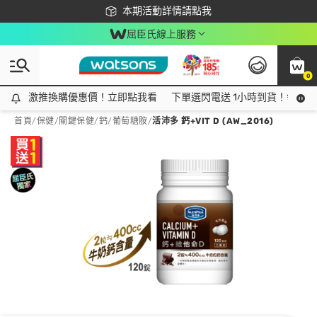
下載app最高回饋$350
本期活動詳情請點我
屈臣氏線上服務
0
激推換購優惠價！立即點我看
激推換購優惠價！立即點我看
下單選閃電送 1小時到貨！領神券
首頁
/
保健
/
關鍵保健
/
鈣/葡萄糖胺
/
活沛多 鈣+VIT D (AW_2016)