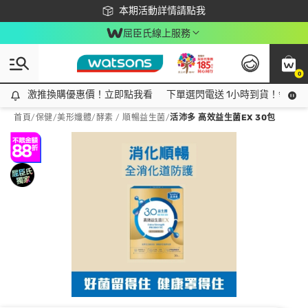
下載app最高回饋$350
本期活動詳情請點我
屈臣氏線上服務
0
激推換購優惠價！立即點我看
激推換購優惠價！立即點我看
下單選閃電送 1小時到貨！領神券
首頁
/
保健
/
美形孅體
/
酵素 / 順暢益生菌
/
活沛多 高效益生菌EX 30包