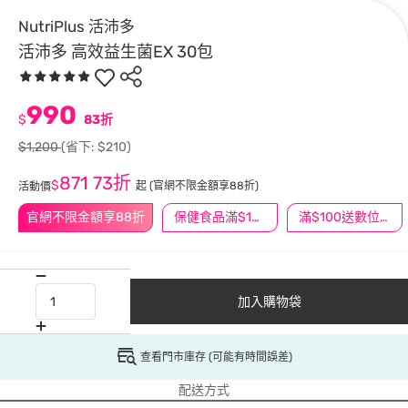
NutriPlus 活沛多
活沛多 高效益生菌EX 30包
990
$
83折
$1,200
(省下: $210)
871
73折
$
起
(官網不限金額享88折)
活動價
官網不限金額享88折
保健食品滿$1200送$100
滿$100送數位印花
加入購物袋
查看門市庫存 (可能有時間誤差)
配送方式