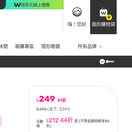
屈臣氏線上服務
0
嗨！您好
我的購物袋
休閒
箱購專區
隱形眼鏡
所有品牌
249
$
51折
$490
(省下: $241)
212
44折
$
起
(不限金額結帳享85
活動
價
折)