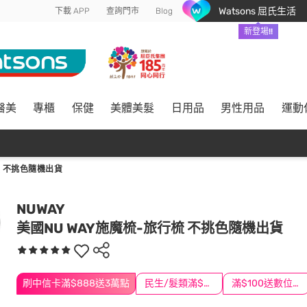
Watsons 屈氏生活
下載 APP
查詢門市
Blog
新登場!!
醫美
專櫃
保健
美體美髮
日用品
男性用品
運動
梳 不挑色隨機出貨
NUWAY
美國NU WAY施魔梳-旅行梳 不挑色隨機出貨
刷中信卡滿$888送3萬點
民生/髮類滿$388送舒潔冰巾
滿$100送數位印花