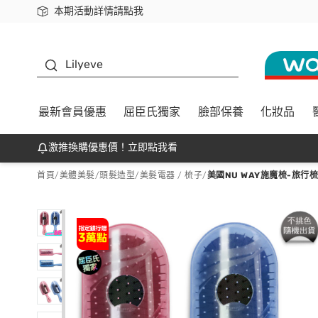
本期活動詳情請點我
下載app最高回饋$350
K beauty
Lilyeve
最新會員優惠
屈臣氏獨家
臉部保養
化妝品
激推換購優惠價！立即點我看
首頁
/
美體美髮
/
頭髮造型
/
美髮電器 / 梳子
/
美國NU WAY施魔梳-旅行