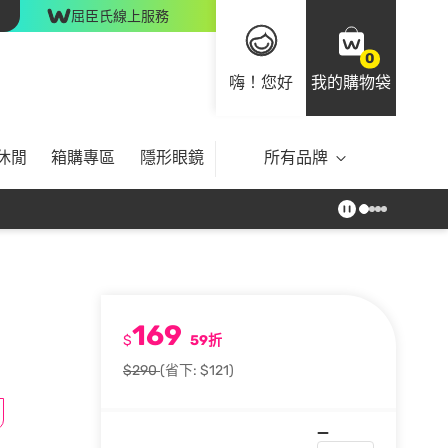
屈臣氏線上服務
0
嗨！您好
我的購物袋
休閒
箱購專區
隱形眼鏡
所有品牌
169
$
59折
$290
(省下: $121)