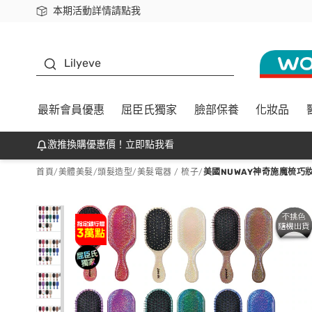
本期活動詳情請點我
下載app最高回饋$350
K beauty
Lilyeve
最新會員優惠
屈臣氏獨家
臉部保養
化妝品
激推換購優惠價！立即點我看
首頁
/
美體美髮
/
頭髮造型
/
美髮電器 / 梳子
/
美國NUWAY神奇施魔梳巧