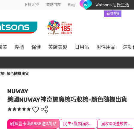
Watsons 屈氏生活
下載 APP
查詢門市
Blog
新登場!!
醫美
專櫃
保健
美體美髮
日用品
男性用品
運動
妝梳-顏色隨機出貨
NUWAY
美國NUWAY神奇施魔梳巧妝梳-顏色隨機出貨
刷滙豐卡滿$888送3萬點
民生/髮類滿$388送舒潔冰巾
滿$100送數位印花