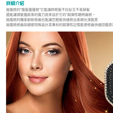
詳細介紹
施魔梳的"魔髮蓬蓬梳"它能讓妳梳髮不拉扯又不易掉髮
還能讓頭髮蓬起來的魔力就來自於它的"超彈性聰明齒梳。
施魔梳的獨家創新梳齒也能讓您輕鬆快速梳出柔順光滑髮質
施魔梳梳齒採細密特殊設計其專利的超彈性記憶能使梳齒快速回復原