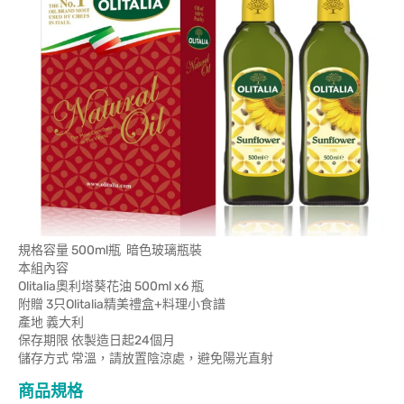
規格容量 500ml瓶 暗色玻璃瓶裝
本組內容
Olitalia奧利塔葵花油 500ml x6 瓶
附贈 3只Olitalia精美禮盒+料理小食譜
產地 義大利
保存期限 依製造日起24個月
儲存方式 常溫，請放置陰涼處，避免陽光直射
商品規格