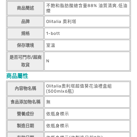
不飽和脂肪酸總含量88% 油質清爽.低油
商品簡述
煙
品牌
Olitalia 奧利塔
規格
1-bott
保存環境
室溫
是否可門市/超商
N
取貨
商品屬性
Olitalia奧利塔超值葵花油禮盒組
內容物名稱
(500mlx6瓶)
食品添加物名稱
無
營養成份
依瓶身標示
製造日期
依瓶身標示