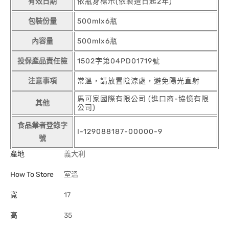
有效日期
依瓶身標示(依製造日起2年)
包裝份量
500mlx6瓶
內容量
500mlx6瓶
投保產品責任險
1502字第04PD01719號
注意事項
常溫，請放置陰涼處，避免陽光直射
馬可家國際有限公司 (進口商-協憶有限
其他
公司)
食品業者登錄字
I-129088187-00000-9
號
產地
義大利
How To Store
室溫
寬
17
高
35