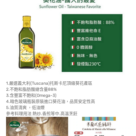
1.嚴選義大利(Tuscana)托斯卡尼頂級葵花產區
2.不飽和脂肪酸總含量88%
3.含豐富不飽和(Omega-3)
4.暗色玻璃瓶裝原裝進口葵花油，品質安定性高
5.油質清爽 ，低油煙
參考料理用法 熱炒.香煎等中.高溫烹飪