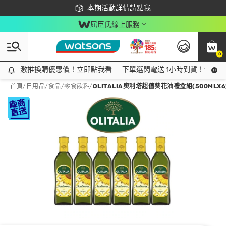
下載app最高回饋$350
本期活動詳情請點我
屈臣氏線上服務
0
激推換購優惠價！立即點我看
激推換購優惠價！立即點我看
下單選閃電送 1小時到貨！領神券
首頁
/
日用品
/
食品
/
零食飲料
/
OLITALIA奧利塔超值葵花油禮盒組(500MLX6