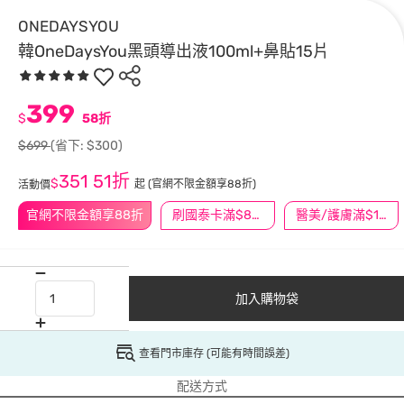
ONEDAYSYOU
韓OneDaysYou黑頭導出液100ml+鼻貼15片
399
$
58折
$699
(省下: $300)
351
51折
$
起
(官網不限金額享88折)
活動價
官網不限金額享88折
刷國泰卡滿$888送3萬點
醫美/護膚滿$1200送$200
加入購物袋
查看門市庫存 (可能有時間誤差)
配送方式