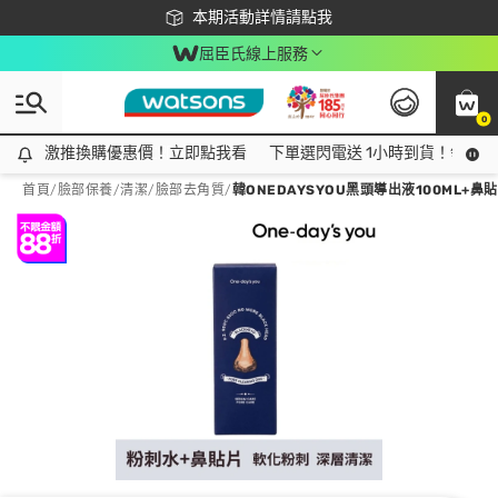
下載app最高回饋$350
本期活動詳情請點我
屈臣氏線上服務
0
激推換購優惠價！立即點我看
激推換購優惠價！立即點我看
下單選閃電送 1小時到貨！領神券
首頁
/
臉部保養
/
清潔
/
臉部去角質
/
韓ONEDAYSYOU黑頭導出液100ML+鼻貼