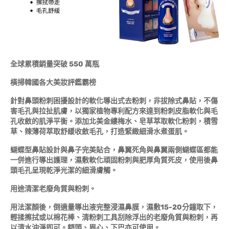
全球累積銷量突破 550 萬瓶
橫掃韓國各大美妝評鑑霸榜
針對鼻頭粉刺困擾設計的軟化導出式去粉刺，非拔除式鼻貼，不傷
害毛孔與拉扯肌膚，以獨家植物專利配方來達到粉刺皮脂軟化與毛
孔收斂的肌淨平衡。添加北美金縷梅水、皂草萃取軟化粉刺，積雪
草、辣薄荷萃取舒緩收斂毛孔，打造緊緻細滑水煮蛋肌。
蝴蝶型鼻貼設計與鼻子完美貼合，鼻翼死角與鼻翼兩側蝴蝶區都能
一併進行導出護理，濕敷軟化頑固粉刺與肥厚角質死皮，使用後鼻
頭毛孔呈現乾淨光潔的細滑膚觸。
用途清潔老廢角質與粉刺。
用法潔顏後，倒適量導出液完整浸濕鼻膜，濕敷15-20分鐘取下，
輕揉擦拭或以棉花棒、清粉刺工具刮除浮出的老廢角質與粉刺，再
以清水沖淨即可。額頭、眉心、下巴亦可使用。