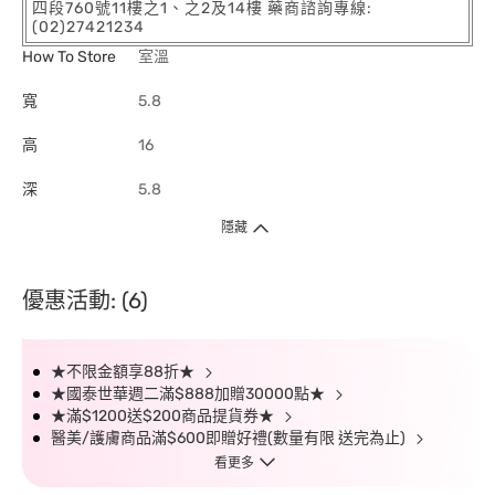
四段760號11樓之1、之2及14樓 藥商諮詢專線:
(02)27421234
How To Store
室溫
寬
5.8
高
16
深
5.8
隱藏
優惠活動: (6)
★不限金額享88折★
★國泰世華週二滿$888加贈30000點★
★滿$1200送$200商品提貨券★
醫美/護膚商品滿$600即贈好禮(數量有限 送完為止)
看更多