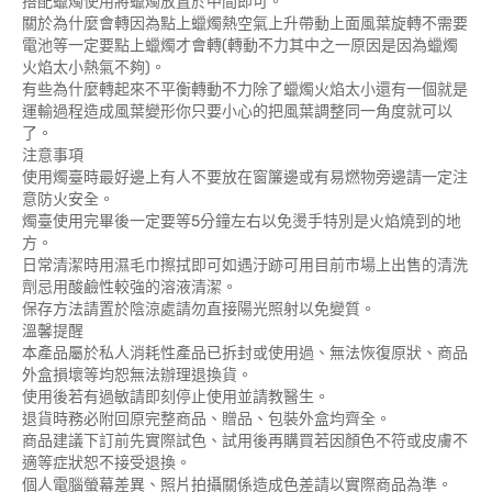
搭配蠟燭使用將蠟燭放置於中間即可。
關於為什麼會轉因為點上蠟燭熱空氣上升帶動上面風葉旋轉不需要
電池等一定要點上蠟燭才會轉(轉動不力其中之一原因是因為蠟燭
火焰太小熱氣不夠)。
有些為什麼轉起來不平衡轉動不力除了蠟燭火焰太小還有一個就是
運輸過程造成風葉變形你只要小心的把風葉調整同一角度就可以
了。
注意事項
使用燭臺時最好邊上有人不要放在窗簾邊或有易燃物旁邊請一定注
意防火安全。
燭臺使用完畢後一定要等5分鐘左右以免燙手特別是火焰燒到的地
方。
日常清潔時用濕毛巾擦拭即可如遇汙跡可用目前市場上出售的清洗
劑忌用酸鹼性較強的溶液清潔。
保存方法請置於陰涼處請勿直接陽光照射以免變質。
溫馨提醒
本產品屬於私人消耗性產品已拆封或使用過、無法恢復原狀、商品
外盒損壞等均恕無法辦理退換貨。
使用後若有過敏請即刻停止使用並請教醫生。
退貨時務必附回原完整商品、贈品、包裝外盒均齊全。
商品建議下訂前先實際試色、試用後再購買若因顏色不符或皮膚不
適等症狀恕不接受退換。
個人電腦螢幕差異、照片拍攝關係造成色差請以實際商品為準。