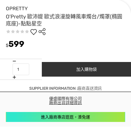
OPRETTY
O’Pretty 歐沛媞 歐式浪漫旋轉風車燭台/燭罩(橢圓
底座)-點點星空
599
$
加入購物袋
SUPPLIER INFORMATION :廠商直送資訊
優盛國際有限公司
廠商出貨詳細資訊
進入廠商專店逛逛，湊免運