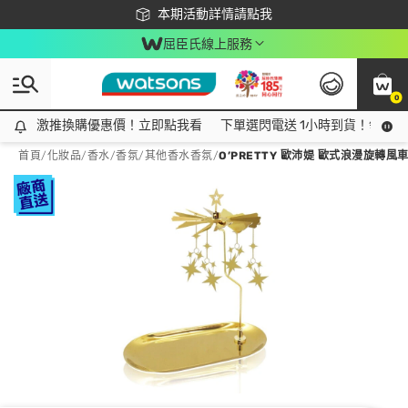
下載app最高回饋$350
本期活動詳情請點我
屈臣氏線上服務
0
激推換購優惠價！立即點我看
激推換購優惠價！立即點我看
下單選閃電送 1小時到貨！領神券
首頁
/
化妝品
/
香水/香氛
/
其他香水香氛
/
O’PRETTY 歐沛媞 歐式浪漫旋轉風