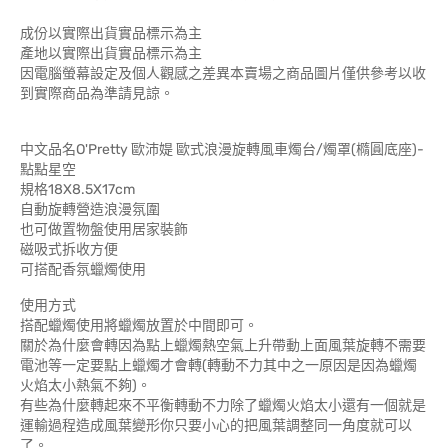
成份以實際出貨實品標示為主
產地以實際出貨實品標示為主
因電腦螢幕設定及個人觀感之差異本賣場之商品圖片僅供參考以收
到實際商品為準請見諒。
中文品名O'Pretty 歐沛媞 歐式浪漫旋轉風車燭台/燭罩(橢圓底座)-
點點星空
規格18X8.5X17cm
自動旋轉營造浪漫氛圍
也可做置物盤使用居家裝飾
磁吸式拆收方便
可搭配香氛蠟燭使用
使用方式
搭配蠟燭使用將蠟燭放置於中間即可。
關於為什麼會轉因為點上蠟燭熱空氣上升帶動上面風葉旋轉不需要
電池等一定要點上蠟燭才會轉(轉動不力其中之一原因是因為蠟燭
火焰太小熱氣不夠)。
有些為什麼轉起來不平衡轉動不力除了蠟燭火焰太小還有一個就是
運輸過程造成風葉變形你只要小心的把風葉調整同一角度就可以
了。