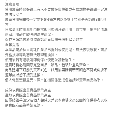
注意事項
使用燭臺時最好邊上有人不要放在窗簾邊或有易燃物旁邊請一定注
意防火安全。
燭臺使用完畢後一定要等5分鐘左右以免燙手特別是火焰燒到的地
方。
日常清潔時用濕毛巾擦拭即可如遇汙跡可用目前市場上出售的清洗
劑忌用酸鹼性較強的溶液清潔。
保存方法請置於陰涼處請勿直接陽光照射以免變質。
溫馨提醒
本產品屬於私人消耗性產品已拆封或使用過、無法恢復原狀、商品
外盒損壞等均恕無法辦理退換貨。
使用後若有過敏請即刻停止使用並請教醫生。
退貨時務必附回原完整商品、贈品、包裝外盒均齊全。
商品建議下訂前先實際試色、試用後再購買若因顏色不符或皮膚不
適等症狀恕不接受退換。
個人電腦螢幕差異、照片拍攝關係造成色差請以實際商品為準。
成份以實際出貨實品標示為主
產地以實際出貨實品標示為主
因電腦螢幕設定及個人觀感之差異本賣場之商品圖片僅供參考以收
到實際商品為準請見諒。