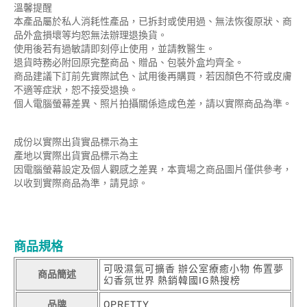
溫馨提醒
本產品屬於私人消耗性產品，已拆封或使用過、無法恢復原狀、商
品外盒損壞等均恕無法辦理退換貨。
使用後若有過敏請即刻停止使用，並請教醫生。
退貨時務必附回原完整商品、贈品、包裝外盒均齊全。
商品建議下訂前先實際試色、試用後再購買，若因顏色不符或皮膚
不適等症狀，恕不接受退換。
個人電腦螢幕差異、照片拍攝關係造成色差，請以實際商品為準。
成份以實際出貨實品標示為主
產地以實際出貨實品標示為主
因電腦螢幕設定及個人觀感之差異，本賣場之商品圖片僅供參考，
以收到實際商品為準，請見諒。
商品規格
可吸濕氣可擴香 辦公室療癒小物 佈置夢
商品簡述
幻香氛世界 熱銷韓國IG熱搜榜
品牌
OPRETTY