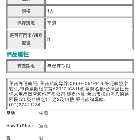
規格
1入
保存環境
室溫
是否可門市/超商
N
取貨
商品屬性
有效期限
無保存期限
藥商許可執照: 藥商諮詢專線:0800-051-148 許可執照字
號:北市衛藥販松字第620101C611號 藥商名稱:台灣屈臣氏
個人用品商店股份有限公司 藥商地址:台北市松山區八德路
四段760號11樓之1、之2及14樓 藥商諮詢專線:
(02)27421234
產地
中國
How To Store
室溫
寬
13