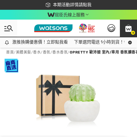
下載app最高回饋$350
本期活動詳情請點我
屈臣氏線上服務
0
激推換購優惠價！立即點我看
激推換購優惠價！立即點我看
下單選閃電送 1小時到貨！領神券
首頁
/
美體美髮
/
香水/香氛
/
香水香氛
/
OPRETTY 歐沛媞 室內/車用 香氛擴香