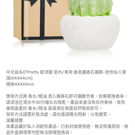
中文品名O"Pretty 歐沛媞 室內/車用 香氛擴香石擺飾-迷你仙人掌
球(4X4X4cm)
規格4X4X4cm
使用方式將 香水/精油 滴入擴香石即可擴散芳香，如需更換香味，
請浸泡在清水中30分鐘左右陰乾。產品本身沒有任何香味，收到
後把喜愛的 香水/精油 直接滴在表面自然吸收即可。
保存方法請置於陰涼處，請勿直接陽光照射，以免變質。
溫馨提醒
本產品屬於私人消耗性產品，已拆封或使用過、無法恢復原狀、商
品外盒損壞等均恕無法辦理退換貨。