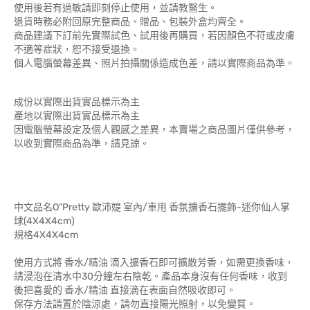
使用後若有過敏請即刻停止使用，並請教醫生。
退貨時務必附回原完整商品、贈品、包裝外盒均齊全。
商品建議下訂前先實際試色、試用後再購買，若因顏色不符或皮膚
不適等症狀，恕不接受退換。
個人電腦螢幕差異、照片拍攝關係造成色差，請以實際商品為準。
成份以實際出貨實品標示為主
產地以實際出貨實品標示為主
因電腦螢幕設定及個人觀感之差異，本賣場之商品圖片僅供參考，
以收到實際商品為準，請見諒。
中文品名O"Pretty 歐沛媞 室內/車用 香氛擴香石擺飾-迷你仙人掌
球(4X4X4cm)
規格4X4X4cm
使用方式將 香水/精油 滴入擴香石即可擴散芳香，如需更換香味，
請浸泡在清水中30分鐘左右陰乾。產品本身沒有任何香味，收到
後把喜愛的 香水/精油 直接滴在表面自然吸收即可。
保存方法請置於陰涼處，請勿直接陽光照射，以免變質。