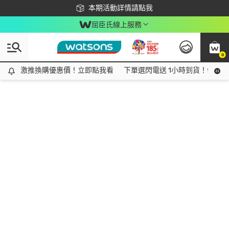
下載app最高回饋$350
本期活動詳情請點我
屈臣氏線上服務
0
激推換購優惠價！立即點我看
激推換購優惠價！立即點我看
下單選閃電送 1小時到貨！領神券