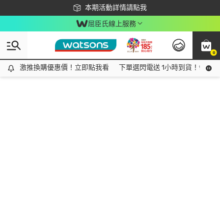
下載app最高回饋$350
本期活動詳情請點我
屈臣氏線上服務
0
激推換購優惠價！立即點我看
激推換購優惠價！立即點我看
下單選閃電送 1小時到貨！領神券