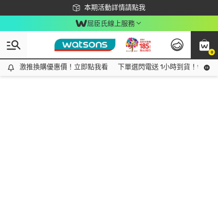
下載app最高回饋$350
本期活動詳情請點我
屈臣氏線上服務
0
激推換購優惠價！立即點我看
激推換購優惠價！立即點我看
下單選閃電送 1小時到貨！領神券